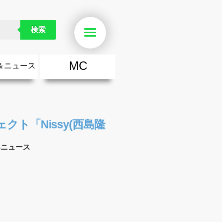
検索
Menu
MC
＆ニュース
楽
・勇気が出る歌
ース
ニュース
クト「Nissy(西島隆
楽ニュース