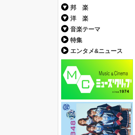
邦 楽
邦楽ポップス(J
邦楽ロック(J-
K-POP
アニソン/ボ
アイドル
ヴィジュアル系
邦楽男性アー
邦楽女性アー
男女グループ
2019年・20
他
楽」の人気＆
洋 楽
EDM(エレク
クラブミュー
ダンスミュー
洋楽男性アー
洋楽女性アー
男女グループ
【洋楽】夏歌(
2019年・20
ス・ミュージ
他
楽」の人気＆
音楽テーマ
最新のヒット
人気曲&おす
音楽ランキン
ラブソング(恋
応援ソング
バラード・歌
友達&友情ソ
スポーツ・部
卒業ソング&
10、20代に
SNS・音楽ア
勉強・試験・
春うた&桜ソ
夏歌(サマーソ
ハロウィンソ
冬歌&クリス
元気が出る歌
テンションが
大切な人に贈
お別れの曲・
パーティーソ
ドライブ音楽
カラオケ
誕生日ソング
ウェディング
メロディ・曲
音楽BGM&メ
学校(行事・合
発売年代別・
自然音BGM
"総"アーティ
おすすめな邦
人気&おすす
識に役立つ歌
明るい曲・楽
る曲
ング(感謝の歌
クス・ヒーリ
特集
歌
エンタメ&ニュース