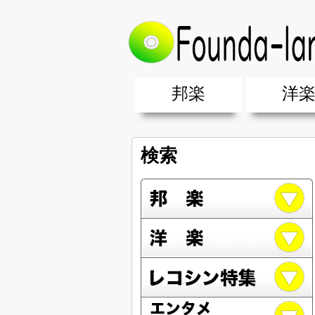
邦楽
洋
邦楽ポップス(J-POP)
邦楽ロック(J-ROCK)
K-POP
アニソン/ボカロ
アイドル
ヴィジュアル系(V系)
邦楽男性アーティスト
邦楽女性アーティスト
クラブミュ
ダンスミュ
洋楽男性ア
洋楽女性ア
【洋楽】夏
男女グループ・デュエット・その
2019年・2018年・2017年「邦
EDM(エレ
男女グルー
2019年・2
検索