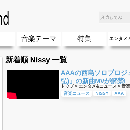
楽
音楽テーマ
特集
エンタメ
ージック
ージック
ーティスト
ーティスト
歌(サマーソング)
最新のヒット曲&流行・話題の歌
人気曲&おすすめ
音楽ランキング
ラブソング(恋愛ソング)
応援ソング
バラード・歌詞が泣ける歌
友達&友情ソング・青春ソング
スポーツ・部活応援ソング
卒業ソング&入学ソング
春うた&桜ソング
夏歌(サマーソング)
ハロウィンソング&秋の歌
冬歌&クリスマスソング
お別れの曲・旅立ちの歌
パーティーソング
ドライブ音楽BGM
カラオケ
誕生日ソング&お祝いの歌
ウェディングソング・結婚式の曲
メロディ・曲の雰囲気別
音楽BGM&メドレー
学校(行事・合唱)曲
発売年代別・年齢別 人気音楽
"総"アーティスト
エンタメ
他
楽」の人気＆おすすめ
クトロニック・ダンス・ミュージック)
プ・デュエット・その他
018年・2017年「洋楽」の人気＆おすすめ
10、20代に人気・話題・流行・おすすめな邦楽＆洋
SNS・音楽アプリで10・20代に人気&おすすめな曲
勉強・試験・受験応援ソング 知識に役立つ歌
元気が出る歌・やる気が出る曲・明るい曲・楽しい歌
テンションが上がる歌&盛り上がる曲
大切な人に贈る歌&ありがとうソング(感謝の歌)
自然音BGM・癒しの音楽(リラックス・ヒーリング)
音楽ニュ
エンタメ
新着順 Nissy 一覧
AAAの西島ソロプロジェ
弘)」の新曲MVが解禁!
トップ
>
エンタメ&ニュース
>
音
音楽ニュース
NISSY
AAA