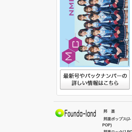
邦 楽
邦楽ポップス(J-
POP)
邦楽ロック(J-RO