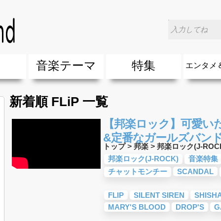
楽
音楽テーマ
特集
エンタメ
ージック
ージック
ーティスト
ーティスト
歌(サマーソング)
最新のヒット曲&流行・話題の歌
人気曲&おすすめ
音楽ランキング
ラブソング(恋愛ソング)
応援ソング
バラード・歌詞が泣ける歌
友達&友情ソング・青春ソング
スポーツ・部活応援ソング
卒業ソング&入学ソング
春うた&桜ソング
夏歌(サマーソング)
ハロウィンソング&秋の歌
冬歌&クリスマスソング
お別れの曲・旅立ちの歌
パーティーソング
ドライブ音楽BGM
カラオケ
誕生日ソング&お祝いの歌
ウェディングソング・結婚式の曲
メロディ・曲の雰囲気別
音楽BGM&メドレー
学校(行事・合唱)曲
発売年代別・年齢別 人気音楽
"総"アーティスト
エンタメ
他
楽」の人気＆おすすめ
クトロニック・ダンス・ミュージック)
プ・デュエット・その他
018年・2017年「洋楽」の人気＆おすすめ
10、20代に人気・話題・流行・おすすめな邦楽＆洋
SNS・音楽アプリで10・20代に人気&おすすめな曲
勉強・試験・受験応援ソング 知識に役立つ歌
元気が出る歌・やる気が出る曲・明るい曲・楽しい歌
テンションが上がる歌&盛り上がる曲
大切な人に贈る歌&ありがとうソング(感謝の歌)
自然音BGM・癒しの音楽(リラックス・ヒーリング)
音楽ニュ
エンタメ
新着順 FLiP 一覧
【邦楽ロック】可愛い
&定番なガールズバンド1
トップ
>
邦楽
>
邦楽ロック(J-ROC
邦楽ロック(J-ROCK)
音楽特集
チャットモンチー
SCANDAL
FLIP
SILENT SIREN
SHISH
MARY'S BLOOD
DROP'S
G