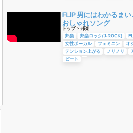
FLiP 男にはわかるま
おしゃれソング
トップ
>
邦楽
邦楽
邦楽ロック(J-ROCK)
FL
女性ボーカル
フェミニン
オ
テンション上がる
ノリノリ
ビート