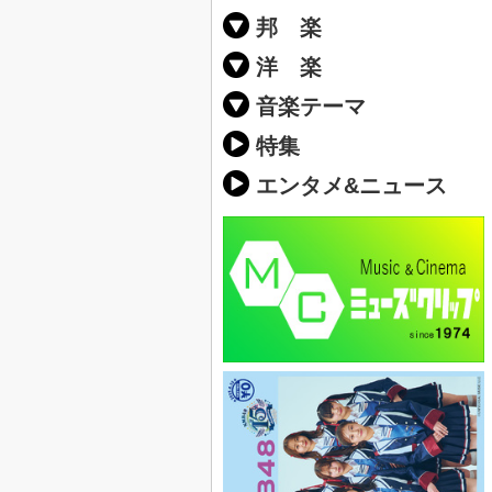
邦 楽
邦楽ポップス(J
邦楽ロック(J-
K-POP
アニソン/ボ
アイドル
ヴィジュアル系
邦楽男性アー
邦楽女性アー
男女グループ
2019年・20
他
楽」の人気＆
洋 楽
EDM(エレク
クラブミュー
ダンスミュー
洋楽男性アー
洋楽女性アー
男女グループ
【洋楽】夏歌(
2019年・20
ス・ミュージ
他
楽」の人気＆
音楽テーマ
最新のヒット
人気曲&おす
音楽ランキン
ラブソング(恋
応援ソング
バラード・歌
友達&友情ソ
スポーツ・部
卒業ソング&
10、20代に
SNS・音楽ア
勉強・試験・
春うた&桜ソ
夏歌(サマーソ
ハロウィンソ
冬歌&クリス
元気が出る歌
テンションが
大切な人に贈
お別れの曲・
パーティーソ
ドライブ音楽
カラオケ
誕生日ソング
ウェディング
メロディ・曲
音楽BGM&メ
学校(行事・合
発売年代別・
自然音BGM
"総"アーティ
おすすめな邦
人気&おすす
識に役立つ歌
明るい曲・楽
る曲
ング(感謝の歌
クス・ヒーリ
特集
歌
エンタメ&ニュース