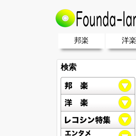
邦楽
洋
邦楽ポップス(J-POP)
邦楽ロック(J-ROCK)
K-POP
アニソン/ボカロ
アイドル
ヴィジュアル系(V系)
邦楽男性アーティスト
邦楽女性アーティスト
クラブミュ
ダンスミュ
洋楽男性ア
洋楽女性ア
【洋楽】夏
男女グループ・デュエット・その
2019年・2018年・2017年「邦
EDM(エレ
男女グルー
2019年・2
検索