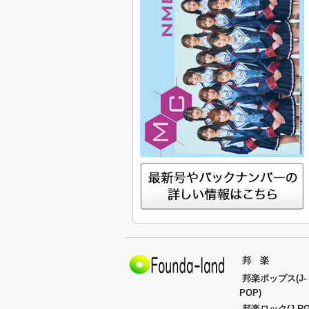
邦 楽
邦楽ポップス(J-
POP)
邦楽ロック(J-RO