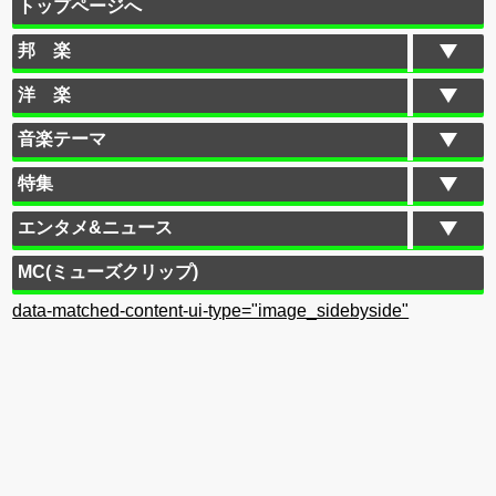
トップページへ
邦 楽
洋 楽
音楽テーマ
特集
エンタメ&ニュース
MC(ミューズクリップ)
data-matched-content-ui-type="image_sidebyside"