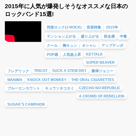
2015年に人気が爆発しそうなオススメな日本の
ロックバンド15選!
邦楽ロック(J-ROCK)
音楽特集
2015年
テンション上がる
盛り上がる
疾走感
中毒
クール
胸キュン
オシャレ
アップテンポ
KEYTALK
POP感
人気急上昇
SUPER BEAVER
TRICOT
SUCK A STEW DRY
フレデリック
爆弾ジョニー
WANIMA
KNOCK OUT MONKEY
THE ORAL CIGARETTES
CZECHO NO REPUBLIC
ブルーエンカウント
キュウソネコカミ
A CROWD OF REBELLION
SUGAR`S CAMPAIGN