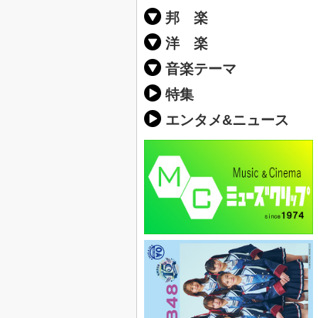
邦 楽
邦楽ポップス(J
邦楽ロック(J-
K-POP
アニソン/ボ
アイドル
ヴィジュアル系
邦楽男性アー
邦楽女性アー
男女グループ
2019年・20
他
楽」の人気＆
洋 楽
EDM(エレク
クラブミュー
ダンスミュー
洋楽男性アー
洋楽女性アー
男女グループ
【洋楽】夏歌(
2019年・20
ス・ミュージ
他
楽」の人気＆
音楽テーマ
最新のヒット
人気曲&おす
音楽ランキン
ラブソング(恋
応援ソング
バラード・歌
友達&友情ソ
スポーツ・部
卒業ソング&
10、20代に
SNS・音楽ア
勉強・試験・
春うた&桜ソ
夏歌(サマーソ
ハロウィンソ
冬歌&クリス
元気が出る歌
テンションが
大切な人に贈
お別れの曲・
パーティーソ
ドライブ音楽
カラオケ
誕生日ソング
ウェディング
メロディ・曲
音楽BGM&メ
学校(行事・合
発売年代別・
自然音BGM
"総"アーティ
おすすめな邦
人気&おすす
識に役立つ歌
明るい曲・楽
る曲
ング(感謝の歌
クス・ヒーリ
特集
歌
エンタメ&ニュース