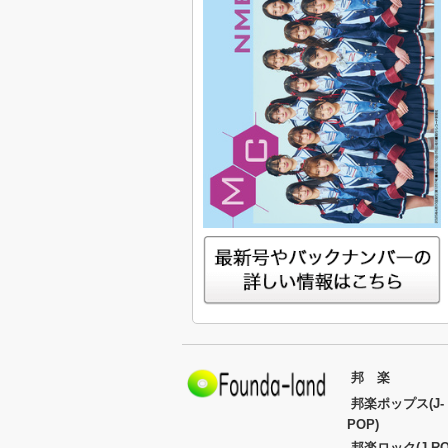
邦 楽
邦楽ポップス(J-
POP)
邦楽ロック(J-RO