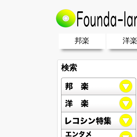
邦楽
洋
邦楽ポップス(J-POP)
邦楽ロック(J-ROCK)
K-POP
アニソン/ボカロ
アイドル
ヴィジュアル系(V系)
邦楽男性アーティスト
邦楽女性アーティスト
クラブミュ
ダンスミュ
洋楽男性ア
洋楽女性ア
【洋楽】夏
男女グループ・デュエット・その
2019年・2018年・2017年「邦
EDM(エレ
男女グルー
2019年・2
検索