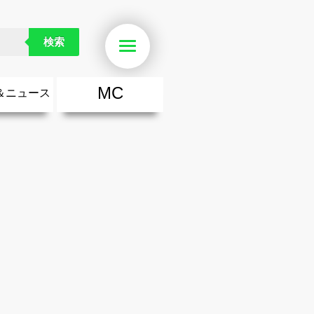
検索
Menu
MC
＆ニュース
楽
・勇気が出る歌
ース
ニュース