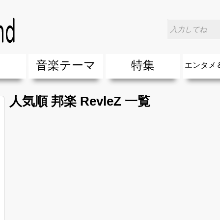
楽
音楽テーマ
特集
エンタメ
ージック
ージック
ーティスト
ーティスト
歌(サマーソング)
最新のヒット曲&流行・話題の歌
人気曲&おすすめ
音楽ランキング
ラブソング(恋愛ソング)
応援ソング
バラード・歌詞が泣ける歌
友達&友情ソング・青春ソング
スポーツ・部活応援ソング
卒業ソング&入学ソング
春うた&桜ソング
夏歌(サマーソング)
ハロウィンソング&秋の歌
冬歌&クリスマスソング
お別れの曲・旅立ちの歌
パーティーソング
ドライブ音楽BGM
カラオケ
誕生日ソング&お祝いの歌
ウェディングソング・結婚式の曲
メロディ・曲の雰囲気別
音楽BGM&メドレー
学校(行事・合唱)曲
発売年代別・年齢別 人気音楽
"総"アーティスト
エンタメ
他
楽」の人気＆おすすめ
クトロニック・ダンス・ミュージック)
プ・デュエット・その他
018年・2017年「洋楽」の人気＆おすすめ
10、20代に人気・話題・流行・おすすめな邦楽＆洋
SNS・音楽アプリで10・20代に人気&おすすめな曲
勉強・試験・受験応援ソング 知識に役立つ歌
元気が出る歌・やる気が出る曲・明るい曲・楽しい歌
テンションが上がる歌&盛り上がる曲
大切な人に贈る歌&ありがとうソング(感謝の歌)
自然音BGM・癒しの音楽(リラックス・ヒーリング)
音楽ニュ
エンタメ
人気順 邦楽 RevleZ 一覧