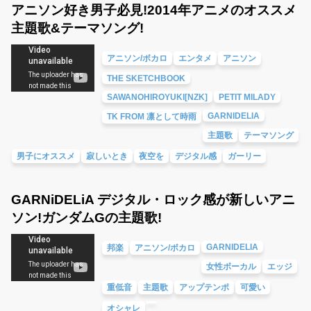
アニソン好き男子必見!2014年アニメのオススメ
主題歌&テーマソング!
アニソン/ボカロ
エンタメ
アニソン
THE SKETCHBOOK
SAWANOHIROYUKI[NZK]
PETIT MILADY
GARNIDELIA
TK FROM 凛として時雨
主題歌
テーマソング
男子にオススメ
寂しいとき
夜空を
デジタル感
ガーリー
GARNiDELiA デジタル・ロック感が新しいアニ
ソン!ガンダムGの主題歌!
GARNIDELIA
邦楽
アニソン/ボカロ
女性ボーカル
エッジ
重低音
主題歌
アップテンポ
可愛い
オシャレ