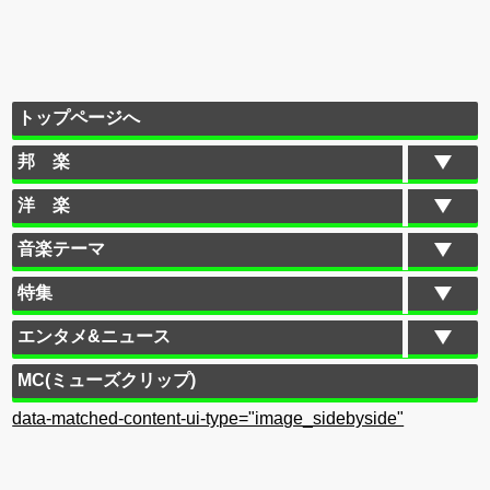
トップページへ
邦 楽
洋 楽
音楽テーマ
特集
エンタメ&ニュース
MC(ミューズクリップ)
data-matched-content-ui-type="image_sidebyside"