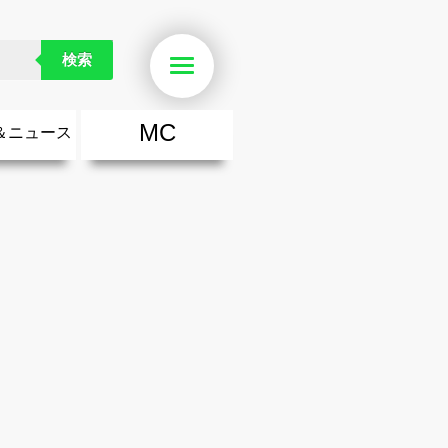
布予定)
検索
Menu
MC
＆ニュース
楽
・勇気が出る歌
ース
ニュース