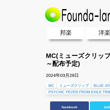
トップ
>
MC（ミューズクリップ）
邦楽
洋
邦楽ポップス(J-POP)
邦楽ロック(J-ROCK)
K-POP
アニソン/ボカロ
アイドル
ヴィジュアル系(V系)
邦楽男性アーティスト
邦楽女性アーティスト
クラブミュ
ダンスミュ
洋楽男性ア
洋楽女性ア
【洋楽】夏
男女グループ・デュエット・その
2019年・2018年・2017年「邦
EDM(エレ
男女グルー
2019年・2
MC(ミューズクリップ) 
～配布予定)
2024年03月29日
MC
ミューズクリップ
BLUE J
PSYCHIC FEVER FROM EXILE TRI
facebook
twit