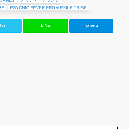
OURNEY
アリアナ・グランデ
BE
PSYCHIC FEVER FROM EXILE TRIBE
ter
LINE
hatena