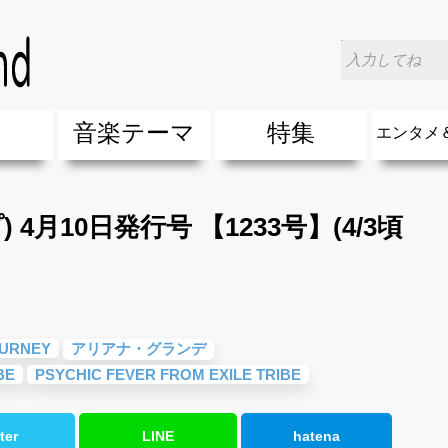
>
MC(ミューズクリップ) 4月10日発行号 【1233号】(4/3頃～配
楽
音楽テーマ
特集
エンタメ
ージック
ージック
ーティスト
ーティスト
歌(サマーソング)
最新のヒット曲&流行・話題の歌
人気曲&おすすめ
音楽ランキング
ラブソング(恋愛ソング)
応援ソング
バラード・歌詞が泣ける歌
友達&友情ソング・青春ソング
スポーツ・部活応援ソング
卒業ソング&入学ソング
春うた&桜ソング
夏歌(サマーソング)
ハロウィンソング&秋の歌
冬歌&クリスマスソング
お別れの曲・旅立ちの歌
パーティーソング
ドライブ音楽BGM
カラオケ
誕生日ソング&お祝いの歌
ウェディングソング・結婚式の曲
メロディ・曲の雰囲気別
音楽BGM&メドレー
学校(行事・合唱)曲
発売年代別・年齢別 人気音楽
"総"アーティスト
エンタメ
他
楽」の人気＆おすすめ
クトロニック・ダンス・ミュージック)
プ・デュエット・その他
018年・2017年「洋楽」の人気＆おすすめ
10、20代に人気・話題・流行・おすすめな邦楽＆洋
SNS・音楽アプリで10・20代に人気&おすすめな曲
勉強・試験・受験応援ソング 知識に役立つ歌
元気が出る歌・やる気が出る曲・明るい曲・楽しい歌
テンションが上がる歌&盛り上がる曲
大切な人に贈る歌&ありがとうソング(感謝の歌)
自然音BGM・癒しの音楽(リラックス・ヒーリング)
音楽ニュ
エンタメ
4月10日発行号 【1233号】(4/3頃
OURNEY
アリアナ・グランデ
BE
PSYCHIC FEVER FROM EXILE TRIBE
ter
LINE
hatena