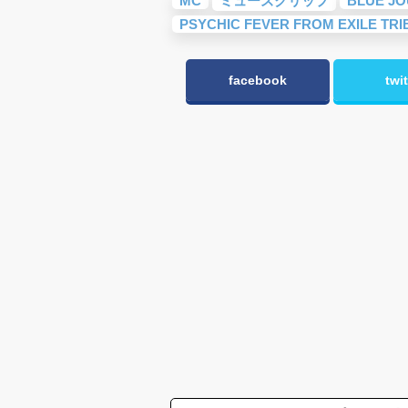
MC
ミューズクリップ
BLUE J
PSYCHIC FEVER FROM EXILE TRI
facebook
twit