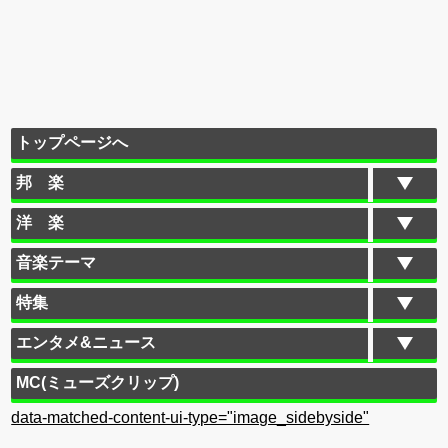
トップページへ
邦 楽
洋 楽
音楽テーマ
特集
エンタメ&ニュース
MC(ミューズクリップ)
data-matched-content-ui-type="image_sidebyside"