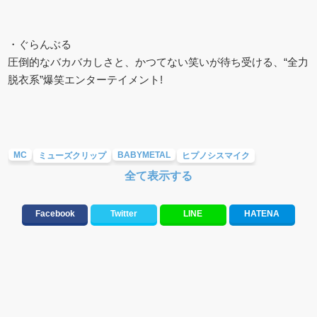
・ぐらんぶる
圧倒的なバカバカしさと、かつてない笑いが待ち受ける、“全力
脱衣系”爆笑エンターテイメント!
MC
BABYMETAL
ミューズクリップ
ヒプノシスマイク
全て表示する
超ときめき♡宣伝部
ダンジョンに出会いを求めるのは間違っているだろうか
ぐらんぶる
Facebook
Twitter
LINE
HATENA