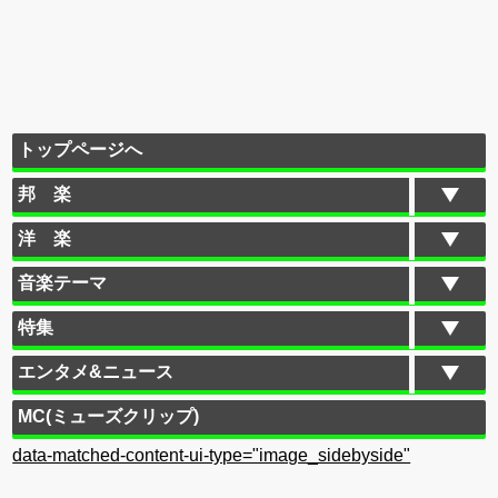
トップページへ
邦 楽
洋 楽
音楽テーマ
特集
エンタメ&ニュース
MC(ミューズクリップ)
data-matched-content-ui-type="image_sidebyside"