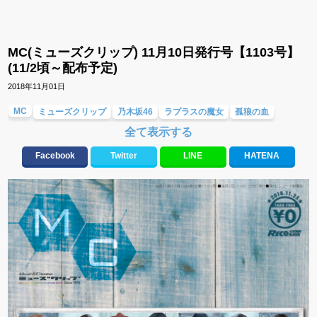
MC(ミューズクリップ) 11月10日発行号【1103号】
(11/2頃～配布予定)
2018年11月01日
MC
ミューズクリップ
乃木坂46
ラプラスの魔女
孤狼の血
全て表示する
RIHWA
米津玄師
Facebook
Twitter
LINE
HATENA