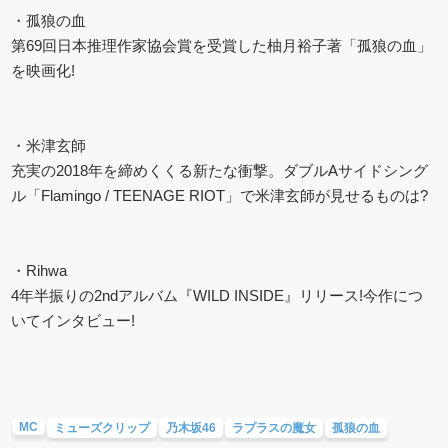
・孤狼の血
第69回日本推理作家協会賞を受賞した柚月裕子著「孤狼の血」
を映画化!
・米津玄師
充実の2018年を締めくくる新たな衝撃。ダブルAサイドシング
ル「Flamingo / TEENAGE RIOT」で米津玄師が見せるものは?
・Rihwa
4年半振りの2ndアルバム『WILD INSIDE』リリース!今作につ
いてインタビュー!
MC
ミューズクリップ
乃木坂46
ラプラスの魔女
孤狼の血