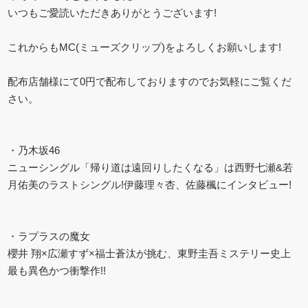
いつもご愛読いただきありがとうございます!
これからもMC(ミューズクリップ)をよろしくお願いします!
配布店舗様にて0円で配布しておりますのでお気軽にご覧くだ
さい。
・乃木坂46
ニューシングル「帰り道は遠回りしたくなる」は西野七瀬&若
月佑美のラストシングル!伊藤理々杏、佐藤楓にインタビュー!
・ラプラスの魔女
櫻井 翔×広瀬すず×福士蒼汰が挑む、東野圭吾ミステリー史上
最も異色かつ衝撃作!!