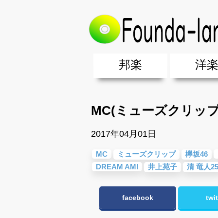
トップ
>
MC（ミューズクリップ）
邦楽
洋
邦楽ポップス(J-POP)
邦楽ロック(J-ROCK)
K-POP
アニソン/ボカロ
アイドル
ヴィジュアル系(V系)
邦楽男性アーティスト
邦楽女性アーティスト
クラブミュ
ダンスミュ
洋楽男性ア
洋楽女性ア
【洋楽】夏
男女グループ・デュエット・その
2019年・2018年・2017年「邦
EDM(エレ
男女グルー
2019年・2
MC(ミューズクリップ)
2017年04月01日
MC
ミューズクリップ
欅坂46
DREAM AMI
井上苑子
清 竜人2
facebook
twit