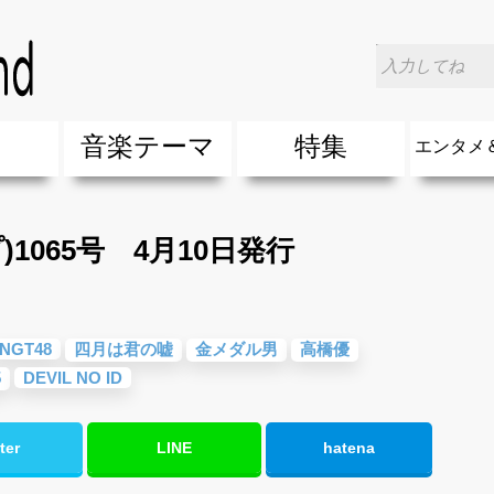
>
MC(ミューズクリップ)1065号 4月10日発行
楽
音楽テーマ
特集
エンタメ
ージック
ージック
ーティスト
ーティスト
歌(サマーソング)
最新のヒット曲&流行・話題の歌
人気曲&おすすめ
音楽ランキング
ラブソング(恋愛ソング)
応援ソング
バラード・歌詞が泣ける歌
友達&友情ソング・青春ソング
スポーツ・部活応援ソング
卒業ソング&入学ソング
春うた&桜ソング
夏歌(サマーソング)
ハロウィンソング&秋の歌
冬歌&クリスマスソング
お別れの曲・旅立ちの歌
パーティーソング
ドライブ音楽BGM
カラオケ
誕生日ソング&お祝いの歌
ウェディングソング・結婚式の曲
メロディ・曲の雰囲気別
音楽BGM&メドレー
学校(行事・合唱)曲
発売年代別・年齢別 人気音楽
"総"アーティスト
エンタメ
他
楽」の人気＆おすすめ
クトロニック・ダンス・ミュージック)
プ・デュエット・その他
018年・2017年「洋楽」の人気＆おすすめ
10、20代に人気・話題・流行・おすすめな邦楽＆洋
SNS・音楽アプリで10・20代に人気&おすすめな曲
勉強・試験・受験応援ソング 知識に役立つ歌
元気が出る歌・やる気が出る曲・明るい曲・楽しい歌
テンションが上がる歌&盛り上がる曲
大切な人に贈る歌&ありがとうソング(感謝の歌)
自然音BGM・癒しの音楽(リラックス・ヒーリング)
音楽ニュ
エンタメ
1065号 4月10日発行
NGT48
四月は君の嘘
金メダル男
高橋優
5
DEVIL NO ID
ter
LINE
hatena