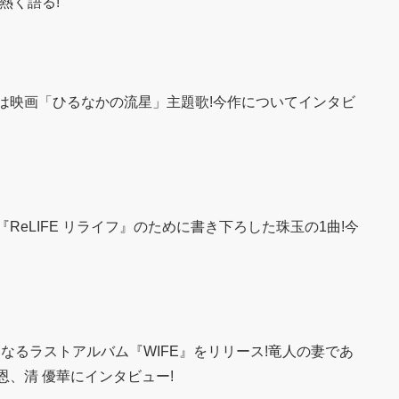
熱く語る!
は映画「ひるなかの流星」主題歌!今作についてインタビ
eLIFE リライフ』のために書き下ろした珠玉の1曲!今
となるラストアルバム『WIFE』をリリース!竜人の妻であ
可恩、清 優華にインタビュー!