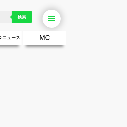
検索
Menu
MC
＆ニュース
楽
・勇気が出る歌
ース
ニュース