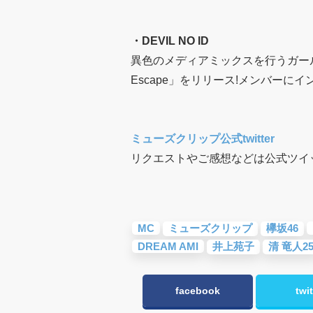
・
DEVIL NO ID
異色のメディアミックスを行うガールズダ
Escape」をリリース!メンバーにイ
ミューズクリップ公式twitter
リクエストやご感想などは公式ツイ
MC
ミューズクリップ
欅坂46
DREAM AMI
井上苑子
清 竜人2
facebook
twit