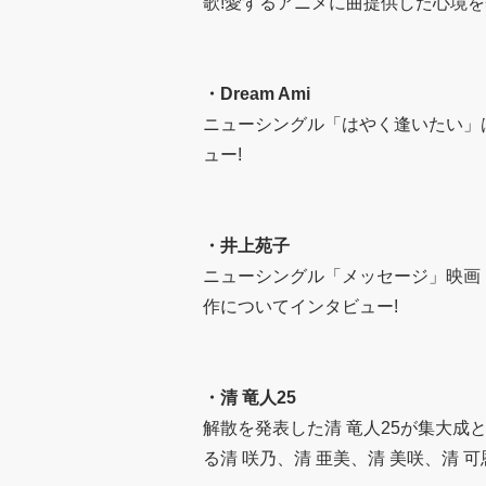
歌!愛するアニメに曲提供した心境を
・
Dream Ami
ニューシングル「はやく逢いたい」
ュー!
・
井上苑子
ニューシングル「メッセージ」映画『R
作についてインタビュー!
・
清 竜人25
解散を発表した清 竜人25が集大成
る清 咲乃、清 亜美、清 美咲、清 