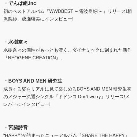
・
でんぱ組.inc
初のベストアルバム『WWDBEST ～電波良好!～』リリース!相
沢梨紗、成瀬瑛美にインタビュー!
・
水樹奈々
水樹奈々の個性がもっとも濃く、ダイナミックに刻まれた新作
『NEOGENE CREATION』。
・
BOYS AND MEN 研究生
成長する姿をリアルに見て楽しめるBOYS AND MEN 研究生初
のメジャー流通シングル「ドドンコ Don't worry」リリース!メ
ンバーにインタビュー!
・
宮脇詩音
“HAPPY”が詰まったニューアルバム『SHARE THE HAPPY』