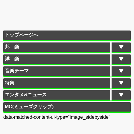
トップページへ
邦 楽
洋 楽
音楽テーマ
特集
エンタメ&ニュース
MC(ミューズクリップ)
data-matched-content-ui-type="image_sidebyside"