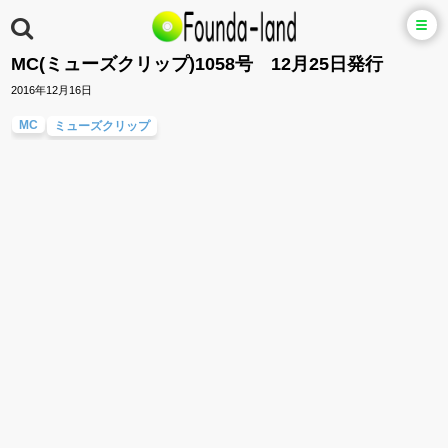
MC(ミューズクリップ)1058号 12月25日発行
2016年12月16日
MC
ミューズクリップ
ザ・ビートルズ EIGHT DAYS A WEEK -THE TOURING YEARS
でんぱ組.INC
水樹奈々
BOYS AND MEN 研究生
宮脇詩音