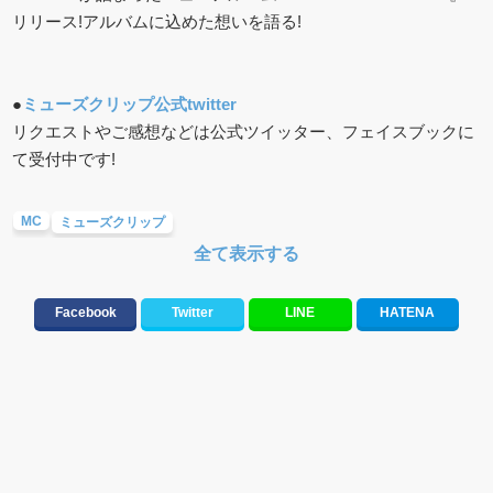
リリース!アルバムに込めた想いを語る!
●
ミューズクリップ公式twitter
リクエストやご感想などは公式ツイッター、フェイスブックに
て受付中です!
MC
ミューズクリップ
全て表示する
ザ・ビートルズ EIGHT DAYS A WEEK -THE TOURING YEARS
でんぱ組.INC
水樹奈々
BOYS AND MEN 研究生
宮脇詩音
Facebook
Twitter
LINE
HATENA