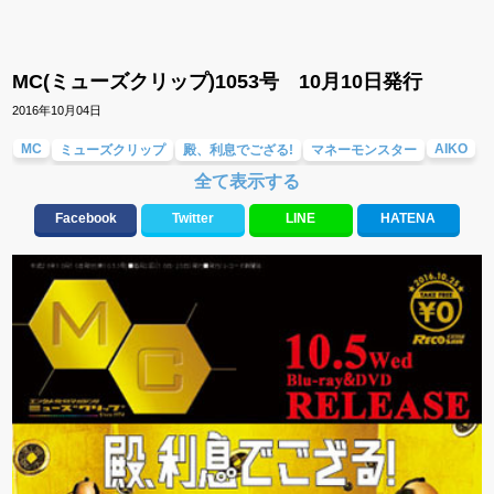
MC(ミューズクリップ)1053号 10月10日発行
2016年10月04日
MC
AIKO
ミューズクリップ
殿、利息でござる!
マネーモンスター
全て表示する
KANA-BOON
トミタ栞
まこみな
上白石萌音
Facebook
Twitter
LINE
HATENA