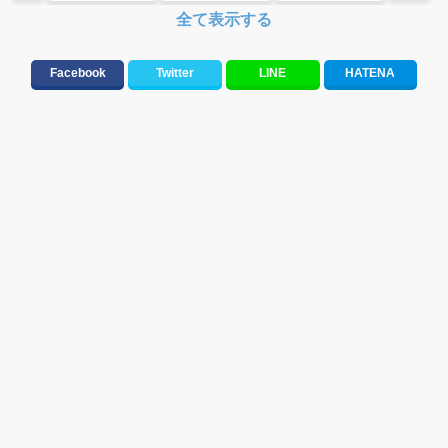
全て表示する
KANA-BOON
トミタ栞
まこみな
上白石萌音
Facebook
Twitter
LINE
HATENA