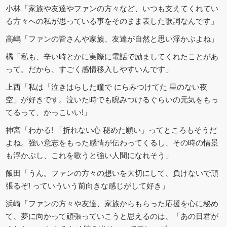
小林「家族や友達やファンの方々など、いつも支えてくれてい
る方々への私が思っている事をそのまま表した歌詞なんです」
高嶋「ファンの皆さんや家族、友達が自然と思い浮かぶよね」
橘「私も、辛い時とかに実際に電話で励ましてくれたことがあ
って。だから、すごく感情移入しやすいんです」
上西「私は「泣きはらした瞳で にらみつけてた 星のない夜
空」が好きです。泣いた時でも睨みつけるぐらいの元気をもっ
てるって、かっこいい!」
神宮「わかる! 「折れない心 秘めた願い」ってところもそうだ
よね。強い意志をもった感情が伝わってくるし、その時の情景
も浮かぶし、これを歌うと強い人間になれそう」
飯田「うん。ファンの方々の想いを大切にして、負けないで頑
張るぞ! っていういう前向きな感じがして好き」
浜崎「ファンの方々や友達、家族からもらった応援を心に秘め
て、夢に向かって頑張っていこうと思えるのは、「あの日君が