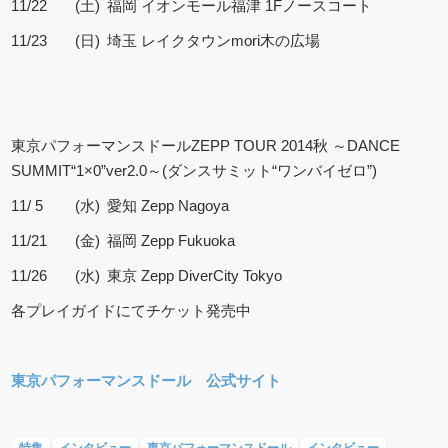
11/22
(土)
福岡 イオンモール福津 1Fノースコート
11/23
(日)
埼玉 レイクタウンmori木の広場
東京パフォーマンスドールZEPP TOUR 2014秋 ～DANCE
SUMMIT“1×0”ver2.0～(ダンスサミット“ワンバイゼロ”)
11/ 5
(水)
愛知 Zepp Nagoya
11/21
(金)
福岡 Zepp Fukuoka
11/26
(水)
東京 Zepp DiverCity Tokyo
各プレイガイドにてチケット発売中
東京パフォーマンスドール 公式サイト
特集
インタビュー
東京パフォーマンスドール
インタビュー