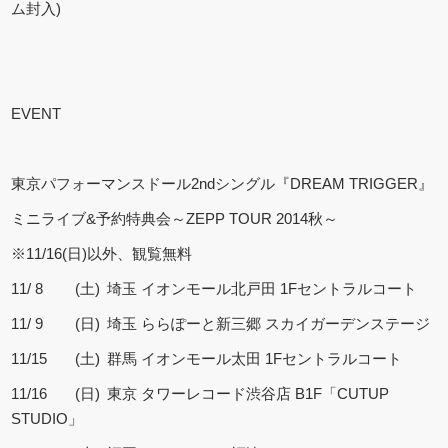
ム封入)
EVENT
東京パフォーマンスドール2ndシングル『DREAM TRIGGER』
ミニライブ&予約特典会～ZEPP TOUR 2014秋～
※11/16(日)以外、観覧無料
11/ 8
(土)
埼玉 イオンモール北戸田 1Fセントラルコート
11/ 9
(日)
埼玉 ららぽーと新三郷 スカイガーデンステージ
11/15
(土)
群馬 イオンモール太田 1Fセントラルコート
11/16
(日)
東京 タワーレコード渋谷店 B1F「CUTUP
STUDIO」