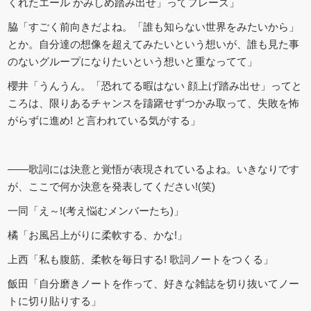
くれたエール かみしめ踏み出せ」ってフレーズ」
脇「すごく前向きだよね。「誰も知らない世界をみたいから」
とか。自分達の想像を超えてみたいという想いが、誰も見た事
のないグループになりたいという想いと重なってて」
櫻井「うんうん。「恐れてる暇はない 顔上げ踏み出せ」ってと
ころは、限りあるチャンスを躊躇せずつかみ取って、失敗を怖
がらずに進め! と言われている気がする」
――歌詞には決意と覚悟が表現されているよね。いきなりです
が、ここで何か決意を発表してください!(笑)
一同「え～!(考え悩むメンバーたち)」
橘「お風呂上がりに柔軟する、かな!」
上西「私も腹筋、柔軟を毎日する! 歌詞ノートをつくる」
飯田「自分磨きノートを作って、好きな雑誌を切り抜いてノー
トに切り貼りする」