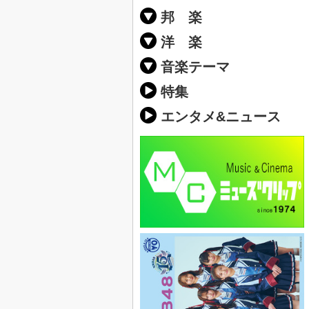
邦 楽
邦楽ポップス(J
邦楽ロック(J-
K-POP
アニソン/ボ
アイドル
ヴィジュアル系
邦楽男性アー
邦楽女性アー
男女グループ
2019年・20
他
楽」の人気＆
洋 楽
EDM(エレク
クラブミュー
ダンスミュー
洋楽男性アー
洋楽女性アー
男女グループ
【洋楽】夏歌(
2019年・20
ス・ミュージ
他
楽」の人気＆
音楽テーマ
最新のヒット
人気曲&おす
音楽ランキン
ラブソング(恋
応援ソング
バラード・歌
友達&友情ソ
スポーツ・部
卒業ソング&
10、20代に
SNS・音楽ア
勉強・試験・
春うた&桜ソ
夏歌(サマーソ
ハロウィンソ
冬歌&クリス
元気が出る歌
テンションが
大切な人に贈
お別れの曲・
パーティーソ
ドライブ音楽
カラオケ
誕生日ソング
ウェディング
メロディ・曲
音楽BGM&メ
学校(行事・合
発売年代別・
自然音BGM
"総"アーティ
おすすめな邦
人気&おすす
識に役立つ歌
明るい曲・楽
る曲
ング(感謝の歌
クス・ヒーリ
特集
歌
エンタメ&ニュース