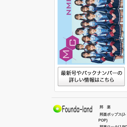
邦 楽
邦楽ポップス(J-
POP)
邦楽ロック(J-RO