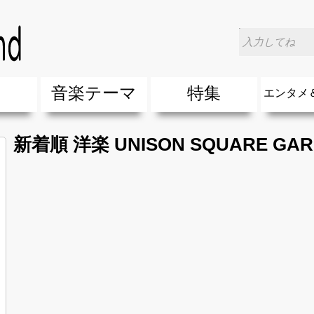
楽
音楽テーマ
特集
エンタメ
ージック
ージック
ーティスト
ーティスト
歌(サマーソング)
最新のヒット曲&流行・話題の歌
人気曲&おすすめ
音楽ランキング
ラブソング(恋愛ソング)
応援ソング
バラード・歌詞が泣ける歌
友達&友情ソング・青春ソング
スポーツ・部活応援ソング
卒業ソング&入学ソング
春うた&桜ソング
夏歌(サマーソング)
ハロウィンソング&秋の歌
冬歌&クリスマスソング
お別れの曲・旅立ちの歌
パーティーソング
ドライブ音楽BGM
カラオケ
誕生日ソング&お祝いの歌
ウェディングソング・結婚式の曲
メロディ・曲の雰囲気別
音楽BGM&メドレー
学校(行事・合唱)曲
発売年代別・年齢別 人気音楽
"総"アーティスト
エンタメ
他
楽」の人気＆おすすめ
クトロニック・ダンス・ミュージック)
プ・デュエット・その他
018年・2017年「洋楽」の人気＆おすすめ
10、20代に人気・話題・流行・おすすめな邦楽＆洋
SNS・音楽アプリで10・20代に人気&おすすめな曲
勉強・試験・受験応援ソング 知識に役立つ歌
元気が出る歌・やる気が出る曲・明るい曲・楽しい歌
テンションが上がる歌&盛り上がる曲
大切な人に贈る歌&ありがとうソング(感謝の歌)
自然音BGM・癒しの音楽(リラックス・ヒーリング)
音楽ニュ
エンタメ
新着順 洋楽 UNISON SQUARE GA