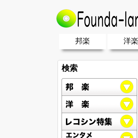
邦楽
洋
邦楽ポップス(J-POP)
邦楽ロック(J-ROCK)
K-POP
アニソン/ボカロ
アイドル
ヴィジュアル系(V系)
邦楽男性アーティスト
邦楽女性アーティスト
クラブミュ
ダンスミュ
洋楽男性ア
洋楽女性ア
【洋楽】夏
男女グループ・デュエット・その
2019年・2018年・2017年「邦
EDM(エレ
男女グルー
2019年・2
検索