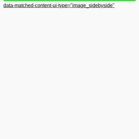
data-matched-content-ui-type="image_sidebyside"