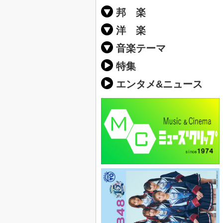
邦 楽
邦楽ポップス(J
邦楽ロック(J-
K-POP
アニソン/ボ
アイドル
ヴィジュアル系
邦楽男性アー
邦楽女性アー
男女グループ
2019年・20
他
楽」の人気＆
洋 楽
EDM(エレク
クラブミュー
ダンスミュー
洋楽男性アー
洋楽女性アー
男女グループ
【洋楽】夏歌(
2019年・20
ス・ミュージ
他
楽」の人気＆
音楽テーマ
最新のヒット
人気曲&おす
音楽ランキン
ラブソング(恋
応援ソング
バラード・歌
友達&友情ソ
スポーツ・部
卒業ソング&
10、20代に
SNS・音楽ア
勉強・試験・
春うた&桜ソ
夏歌(サマーソ
ハロウィンソ
冬歌&クリス
元気が出る歌
テンションが
大切な人に贈
お別れの曲・
パーティーソ
ドライブ音楽
カラオケ
誕生日ソング
ウェディング
メロディ・曲
音楽BGM&メ
学校(行事・合
発売年代別・
自然音BGM
"総"アーティ
おすすめな邦
人気&おすす
識に役立つ歌
明るい曲・楽
る曲
ング(感謝の歌
クス・ヒーリ
特集
歌
エンタメ&ニュース