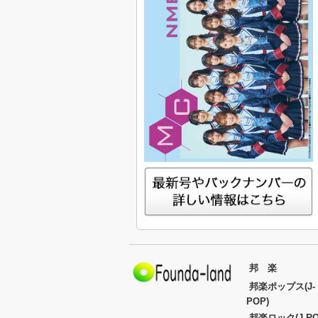
邦 楽
邦楽ポップス(J-
POP)
邦楽ロック(J-RO