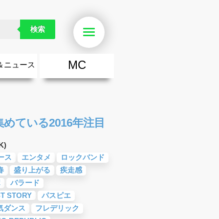
検索
Menu
MC
＆ニュース
楽
・勇気が出る歌
ース
ニュース
めている2016年注目
K)
ース
エンタメ
ロックバンド
春
盛り上がる
疾走感
ポ
バラード
ST STORY
パスピエ
気ダンス
フレデリック