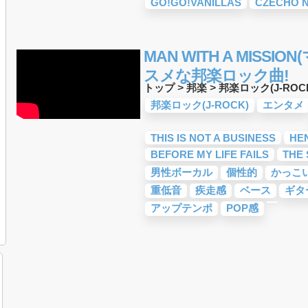
GO!GO!VANILLAS
CZECHO N
MAN WITH A MISS
スメな邦楽ロック曲!
トップ
>
邦楽
>
邦楽ロック(J-ROC
邦楽ロック(J-ROCK)
エンタメ
THIS IS NOT A BUSINESS
HE
BEFORE MY LIFE FAILS
THE
男性ボーカル
個性的
かっこ
重低音
疾走感
ベース
ギタ
アップテンポ
POP感