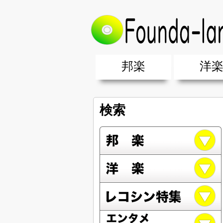
邦楽
洋
邦楽ポップス(J-POP)
邦楽ロック(J-ROCK)
K-POP
アニソン/ボカロ
アイドル
ヴィジュアル系(V系)
邦楽男性アーティスト
邦楽女性アーティスト
クラブミュ
ダンスミュ
洋楽男性ア
洋楽女性ア
【洋楽】夏
男女グループ・デュエット・その
2019年・2018年・2017年「邦
EDM(エレ
男女グルー
2019年・2
検索