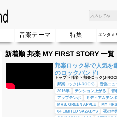
楽
音楽テーマ
特集
エンタメ
ージック
ージック
ーティスト
ーティスト
歌(サマーソング)
最新のヒット曲&流行・話題の歌
人気曲&おすすめ
音楽ランキング
ラブソング(恋愛ソング)
応援ソング
バラード・歌詞が泣ける歌
友達&友情ソング・青春ソング
スポーツ・部活応援ソング
卒業ソング&入学ソング
春うた&桜ソング
夏歌(サマーソング)
ハロウィンソング&秋の歌
冬歌&クリスマスソング
お別れの曲・旅立ちの歌
パーティーソング
ドライブ音楽BGM
カラオケ
誕生日ソング&お祝いの歌
ウェディングソング・結婚式の曲
メロディ・曲の雰囲気別
音楽BGM&メドレー
学校(行事・合唱)曲
発売年代別・年齢別 人気音楽
"総"アーティスト
エンタメ
他
楽」の人気＆おすすめ
クトロニック・ダンス・ミュージック)
プ・デュエット・その他
018年・2017年「洋楽」の人気＆おすすめ
10、20代に人気・話題・流行・おすすめな邦楽＆洋
SNS・音楽アプリで10・20代に人気&おすすめな曲
勉強・試験・受験応援ソング 知識に役立つ歌
元気が出る歌・やる気が出る曲・明るい曲・楽しい歌
テンションが上がる歌&盛り上がる曲
大切な人に贈る歌&ありがとうソング(感謝の歌)
自然音BGM・癒しの音楽(リラックス・ヒーリング)
音楽ニュ
エンタメ
新着順 邦楽 MY FIRST STORY 一覧
邦楽ロック界で人気を集
のロックバンド!
トップ
>
邦楽
>
邦楽ロック(J-ROC
邦楽ロック(J-ROCK)
音楽ニュ
2016年
テンション上がる
青
アップテンポ
ミディアムテン
MRS. GREEN APPLE
MY FIR
04 LIMITED SAZABYS
夜の本