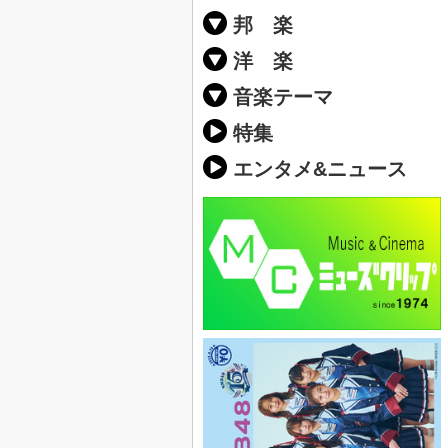
邦 楽
邦楽ポップス(J
邦楽ロック(J-
K-POP
アニソン/ボ
アイドル
ヴィジュアル系
邦楽男性アー
邦楽女性アー
男女グループ
2019年・20
他
楽」の人気＆
洋 楽
EDM(エレク
クラブミュー
ダンスミュー
洋楽男性アー
洋楽女性アー
男女グループ
【洋楽】夏歌(
2019年・20
ス・ミュージ
他
楽」の人気＆
音楽テーマ
最新のヒット
人気曲&おす
音楽ランキン
ラブソング(恋
応援ソング
バラード・歌
友達&友情ソ
スポーツ・部
卒業ソング&
10、20代に
SNS・音楽ア
勉強・試験・
春うた&桜ソ
夏歌(サマーソ
ハロウィンソ
冬歌&クリス
元気が出る歌
テンションが
大切な人に贈
お別れの曲・
パーティーソ
ドライブ音楽
カラオケ
誕生日ソング
ウェディング
メロディ・曲
音楽BGM&メ
学校(行事・合
発売年代別・
自然音BGM
"総"アーティ
おすすめな邦
人気&おすす
識に役立つ歌
明るい曲・楽
る曲
ング(感謝の歌
クス・ヒーリ
特集
歌
エンタメ&ニュース