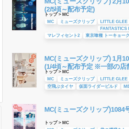
MC(ミューズクリップ) 2月10
(2/5頃～配布予定)
トップ
>
MC
MC
ミューズクリップ
LITTLE GLE
FANTASTICS 
マレフィセント2
東京喰種 トーキョー
MC(ミューズクリップ) 1月10
(1/4頃～配布予定 ※一部の店
トップ
>
MC
MC
ミューズクリップ
LITTLE GLE
空飛ぶタイヤ
仮面ライダービルド
M
MC(ミューズクリップ)1084
トップ
>
MC