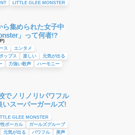
UNT
LITTLE GLEE MONSTER
から集められた女子中
Monster」って何者!?
P)
ース
エンタメ
ポップス
楽しい
元気が出る
ー
力強い歌声
ハーモニー
ter 学校でノリノリ!パワフル
良いスーパーガールズ!
ITTLE GLEE MONSTER
女性ボーカル
ガールズグループ
元気が出る
パワフル
美声