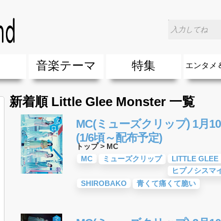
楽
音楽テーマ
特集
エンタメ
ージック
ージック
ーティスト
ーティスト
歌(サマーソング)
最新のヒット曲&流行・話題の歌
人気曲&おすすめ
音楽ランキング
ラブソング(恋愛ソング)
応援ソング
バラード・歌詞が泣ける歌
友達&友情ソング・青春ソング
スポーツ・部活応援ソング
卒業ソング&入学ソング
春うた&桜ソング
夏歌(サマーソング)
ハロウィンソング&秋の歌
冬歌&クリスマスソング
お別れの曲・旅立ちの歌
パーティーソング
ドライブ音楽BGM
カラオケ
誕生日ソング&お祝いの歌
ウェディングソング・結婚式の曲
メロディ・曲の雰囲気別
音楽BGM&メドレー
学校(行事・合唱)曲
発売年代別・年齢別 人気音楽
"総"アーティスト
エンタメ
他
楽」の人気＆おすすめ
クトロニック・ダンス・ミュージック)
プ・デュエット・その他
018年・2017年「洋楽」の人気＆おすすめ
10、20代に人気・話題・流行・おすすめな邦楽＆洋
SNS・音楽アプリで10・20代に人気&おすすめな曲
勉強・試験・受験応援ソング 知識に役立つ歌
元気が出る歌・やる気が出る曲・明るい曲・楽しい歌
テンションが上がる歌&盛り上がる曲
大切な人に贈る歌&ありがとうソング(感謝の歌)
自然音BGM・癒しの音楽(リラックス・ヒーリング)
音楽ニュ
エンタメ
新着順 Little Glee Monster 一覧
MC(ミューズクリップ) 1月10
(1/6頃～配布予定)
トップ
>
MC
MC
ミューズクリップ
LITTLE GLE
ヒプノシスマイク-
SHIROBAKO
青くて痛くて脆い