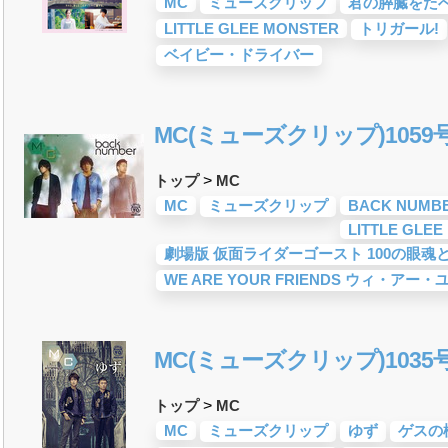
MC
ミューズクリップ
君の膵臓をた
-POP)
ROCK)
カロ
(V系)
ティスト
ティスト
・デュエット・その
18年・2017年「邦
LITTLE GLEE MONSTER
トリガール!
おすすめ
ベイビー・ドライバー
トロニック・ダン
ジック
ジック
ティスト
ティスト
・デュエット・その
サマーソング)
18年・2017年「洋
ック)
おすすめ
曲&流行・話題の歌
すめ
グ
愛ソング)
詞が泣ける歌
ング・青春ソング
活応援ソング
入学ソング
人気・話題・流行・
プリで10・20代に
受験応援ソング 知
ング
ング)
ング&秋の歌
マスソング
・やる気が出る曲・
上がる歌&盛り上が
る歌&ありがとうソ
旅立ちの歌
ング
BGM
&お祝いの歌
ソング・結婚式の曲
の雰囲気別
ドレー
唱)曲
年齢別 人気音楽
・癒しの音楽(リラッ
スト
楽＆洋楽
めな曲
しい歌・勇気が出る
)
ング)
MC(ミューズクリップ)1059
トップ
>
MC
MC
ミューズクリップ
BACK NUMB
LITTLE GLE
劇場版 仮面ライダーゴースト 100の眼
WE ARE YOUR FRIENDS ウィ・ア
MC(ミューズクリップ)1035
トップ
>
MC
MC
ミューズクリップ
ゆず
ゲスの