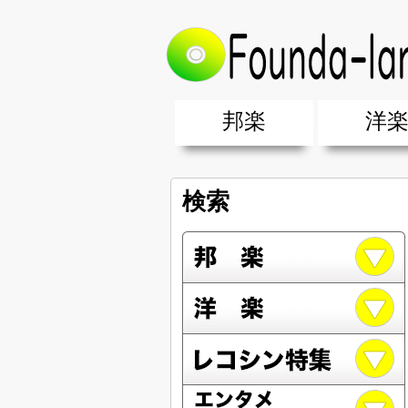
邦楽
洋
邦楽ポップス(J-POP)
邦楽ロック(J-ROCK)
K-POP
アニソン/ボカロ
アイドル
ヴィジュアル系(V系)
邦楽男性アーティスト
邦楽女性アーティスト
クラブミュ
ダンスミュ
洋楽男性ア
洋楽女性ア
【洋楽】夏
男女グループ・デュエット・その
2019年・2018年・2017年「邦
EDM(エレ
男女グルー
2019年・2
検索