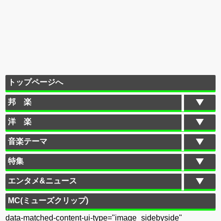
トップページへ
邦 楽
洋 楽
音楽テーマ
特集
エンタメ&ニュース
MC(ミューズクリップ)
data-matched-content-ui-type="image_sidebyside"