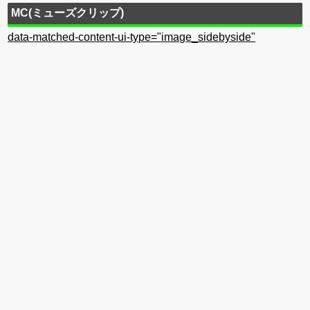
MC(ミューズクリップ)
data-matched-content-ui-type="image_sidebyside"