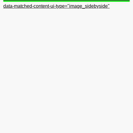
data-matched-content-ui-type="image_sidebyside"