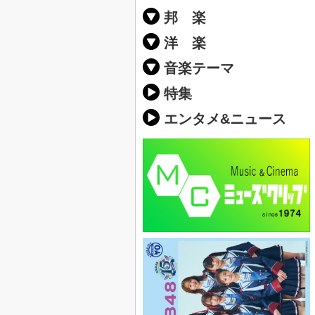
邦 楽
邦楽ポップス(J
邦楽ロック(J-
K-POP
アニソン/ボ
アイドル
ヴィジュアル系
邦楽男性アー
邦楽女性アー
男女グループ
2019年・20
他
楽」の人気＆
洋 楽
EDM(エレク
クラブミュー
ダンスミュー
洋楽男性アー
洋楽女性アー
男女グループ
【洋楽】夏歌(
2019年・20
ス・ミュージ
他
楽」の人気＆
音楽テーマ
最新のヒット
人気曲&おす
音楽ランキン
ラブソング(恋
応援ソング
バラード・歌
友達&友情ソ
スポーツ・部
卒業ソング&
10、20代に
SNS・音楽ア
勉強・試験・
春うた&桜ソ
夏歌(サマーソ
ハロウィンソ
冬歌&クリス
元気が出る歌
テンションが
大切な人に贈
お別れの曲・
パーティーソ
ドライブ音楽
カラオケ
誕生日ソング
ウェディング
メロディ・曲
音楽BGM&メ
学校(行事・合
発売年代別・
自然音BGM
"総"アーティ
おすすめな邦
人気&おすす
識に役立つ歌
明るい曲・楽
る曲
ング(感謝の歌
クス・ヒーリ
特集
歌
エンタメ&ニュース