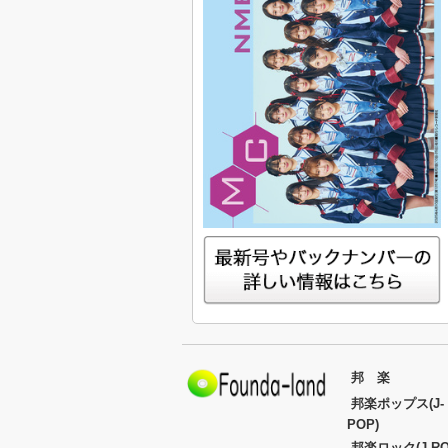
邦 楽
邦楽ポップス(J-
POP)
邦楽ロック(J-RO