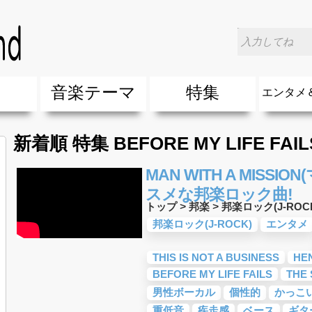
楽
音楽テーマ
特集
エンタメ
ージック
ージック
ーティスト
ーティスト
歌(サマーソング)
最新のヒット曲&流行・話題の歌
人気曲&おすすめ
音楽ランキング
ラブソング(恋愛ソング)
応援ソング
バラード・歌詞が泣ける歌
友達&友情ソング・青春ソング
スポーツ・部活応援ソング
卒業ソング&入学ソング
春うた&桜ソング
夏歌(サマーソング)
ハロウィンソング&秋の歌
冬歌&クリスマスソング
お別れの曲・旅立ちの歌
パーティーソング
ドライブ音楽BGM
カラオケ
誕生日ソング&お祝いの歌
ウェディングソング・結婚式の曲
メロディ・曲の雰囲気別
音楽BGM&メドレー
学校(行事・合唱)曲
発売年代別・年齢別 人気音楽
"総"アーティスト
エンタメ
他
楽」の人気＆おすすめ
クトロニック・ダンス・ミュージック)
プ・デュエット・その他
018年・2017年「洋楽」の人気＆おすすめ
10、20代に人気・話題・流行・おすすめな邦楽＆洋
SNS・音楽アプリで10・20代に人気&おすすめな曲
勉強・試験・受験応援ソング 知識に役立つ歌
元気が出る歌・やる気が出る曲・明るい曲・楽しい歌
テンションが上がる歌&盛り上がる曲
大切な人に贈る歌&ありがとうソング(感謝の歌)
自然音BGM・癒しの音楽(リラックス・ヒーリング)
音楽ニュ
エンタメ
新着順 特集 BEFORE MY LIFE FAI
MAN WITH A MISS
スメな邦楽ロック曲!
トップ
>
邦楽
>
邦楽ロック(J-ROC
邦楽ロック(J-ROCK)
エンタメ
THIS IS NOT A BUSINESS
HE
BEFORE MY LIFE FAILS
THE
男性ボーカル
個性的
かっこ
重低音
疾走感
ベース
ギタ