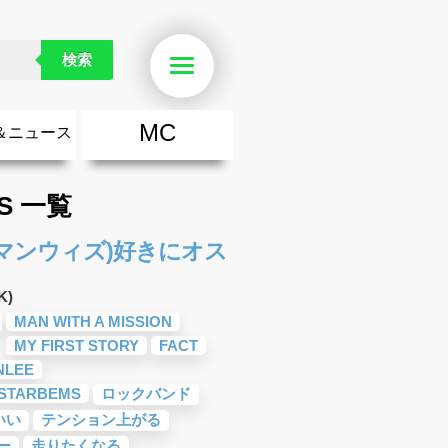
検索
Menu
MC
＆ニュース
楽
・勇気が出る歌
ース
ニュース
LS 一覧
ION(マンウィズ)好きにオス
K)
MAN WITH A MISSION
MY FIRST STORY
FACT
NLEE
 STARBEMS
ロックバンド
いい
テンション上がる
ー
走りたくなる