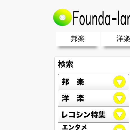
邦楽
洋
邦楽ポップス(J-POP)
邦楽ロック(J-ROCK)
K-POP
アニソン/ボカロ
アイドル
ヴィジュアル系(V系)
邦楽男性アーティスト
邦楽女性アーティスト
クラブミュ
ダンスミュ
洋楽男性ア
洋楽女性ア
【洋楽】夏
男女グループ・デュエット・その
2019年・2018年・2017年「邦
EDM(エレ
男女グルー
2019年・2
検索