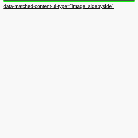
data-matched-content-ui-type="image_sidebyside"