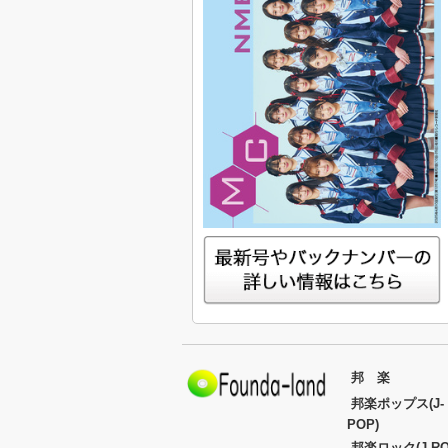
邦 楽
邦楽ポップス(J-
POP)
邦楽ロック(J-RO