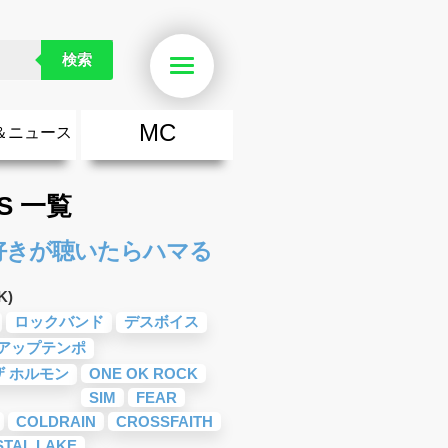
検索
Menu
MC
＆ニュース
楽
・勇気が出る歌
ース
ニュース
LS 一覧
好きが聴いたらハマる
K)
ロックバンド
デスボイス
アップテンポ
ザ ホルモン
ONE OK ROCK
SIM
FEAR
COLDRAIN
CROSSFAITH
STAL LAKE