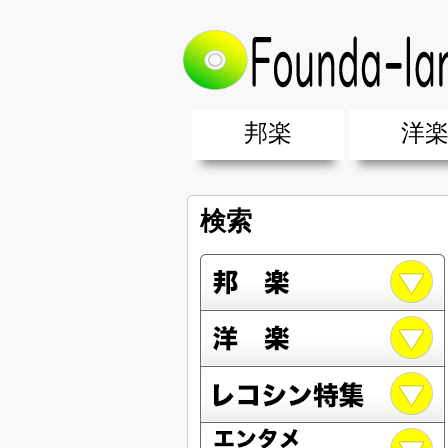
邦楽
洋
邦楽ポップス(J-POP)
邦楽ロック(J-ROCK)
K-POP
アニソン/ボカロ
アイドル
ヴィジュアル系(V系)
邦楽男性アーティスト
邦楽女性アーティスト
クラブミュ
ダンスミュ
洋楽男性ア
洋楽女性ア
【洋楽】夏
男女グループ・デュエット・その
2019年・2018年・2017年「邦
EDM(エレ
男女グルー
2019年・2
検索