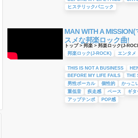
ヒステリックパニック
MAN WITH A MISS
スメな邦楽ロック曲!
トップ
>
邦楽
>
邦楽ロック(J-ROC
邦楽ロック(J-ROCK)
エンタメ
THIS IS NOT A BUSINESS
HE
BEFORE MY LIFE FAILS
THE
男性ボーカル
個性的
かっこ
重低音
疾走感
ベース
ギタ
アップテンポ
POP感