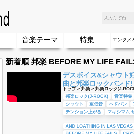
楽
音楽テーマ
特集
エンタメ
ージック
ージック
ーティスト
ーティスト
歌(サマーソング)
最新のヒット曲&流行・話題の歌
人気曲&おすすめ
音楽ランキング
ラブソング(恋愛ソング)
応援ソング
バラード・歌詞が泣ける歌
友達&友情ソング・青春ソング
スポーツ・部活応援ソング
卒業ソング&入学ソング
春うた&桜ソング
夏歌(サマーソング)
ハロウィンソング&秋の歌
冬歌&クリスマスソング
お別れの曲・旅立ちの歌
パーティーソング
ドライブ音楽BGM
カラオケ
誕生日ソング&お祝いの歌
ウェディングソング・結婚式の曲
メロディ・曲の雰囲気別
音楽BGM&メドレー
学校(行事・合唱)曲
発売年代別・年齢別 人気音楽
"総"アーティスト
エンタメ
他
楽」の人気＆おすすめ
クトロニック・ダンス・ミュージック)
プ・デュエット・その他
018年・2017年「洋楽」の人気＆おすすめ
10、20代に人気・話題・流行・おすすめな邦楽＆洋
SNS・音楽アプリで10・20代に人気&おすすめな曲
勉強・試験・受験応援ソング 知識に役立つ歌
元気が出る歌・やる気が出る曲・明るい曲・楽しい歌
テンションが上がる歌&盛り上がる曲
大切な人に贈る歌&ありがとうソング(感謝の歌)
自然音BGM・癒しの音楽(リラックス・ヒーリング)
音楽ニュ
エンタメ
新着順 邦楽 BEFORE MY LIFE FAI
デスボイス&シャウト
曲と邦楽ロックバンド!
トップ
>
邦楽
>
邦楽ロック(J-ROC
邦楽ロック(J-ROCK)
音楽特集
シャウト
重低音
ヘドバン
テンション上がる
マキシマム 
AND LOATHING IN LAS VEGAS
BEFORE MY LIFE FAILS
CRY