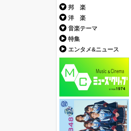
邦 楽
邦楽ポップス(J
邦楽ロック(J-
K-POP
アニソン/ボ
アイドル
ヴィジュアル系
邦楽男性アー
邦楽女性アー
男女グループ
2019年・20
他
楽」の人気＆
洋 楽
EDM(エレク
クラブミュー
ダンスミュー
洋楽男性アー
洋楽女性アー
男女グループ
【洋楽】夏歌(
2019年・20
ス・ミュージ
他
楽」の人気＆
音楽テーマ
最新のヒット
人気曲&おす
音楽ランキン
ラブソング(恋
応援ソング
バラード・歌
友達&友情ソ
スポーツ・部
卒業ソング&
10、20代に
SNS・音楽ア
勉強・試験・
春うた&桜ソ
夏歌(サマーソ
ハロウィンソ
冬歌&クリス
元気が出る歌
テンションが
大切な人に贈
お別れの曲・
パーティーソ
ドライブ音楽
カラオケ
誕生日ソング
ウェディング
メロディ・曲
音楽BGM&メ
学校(行事・合
発売年代別・
自然音BGM
"総"アーティ
おすすめな邦
人気&おすす
識に役立つ歌
明るい曲・楽
る曲
ング(感謝の歌
クス・ヒーリ
特集
歌
エンタメ&ニュース