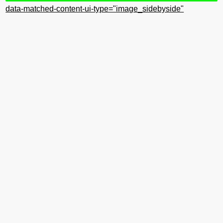
data-matched-content-ui-type="image_sidebyside"