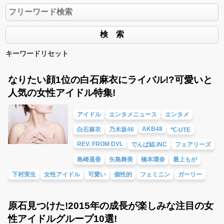
キーワードリセット
なりたい顔1位の白石麻衣にライバル!?可愛いと
人気の女性アイドル特集!
アイドル
エンタメニュース
エンタメ
AKB48
白石麻衣
乃木坂46
℃-UTE
REV. FROM DVL
でんぱ組.INC
フェアリーズ
島崎遥香
矢島舞美
橋本環奈
最上もが
下村実生
女性アイドル
可愛い
個性的
フェミニン
ガーリー
原石見つけた!2015年の成長が楽しみな注目の女
性アイドルグループ10選!