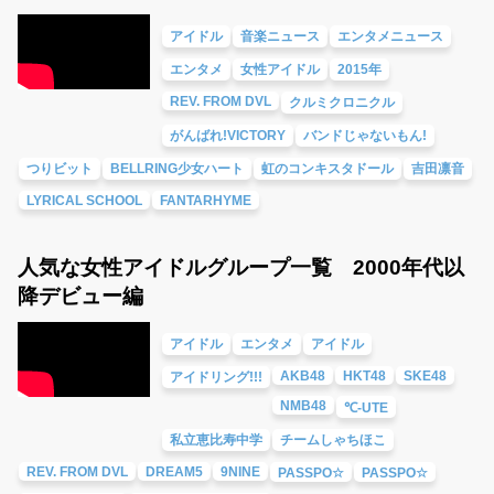
アイドル
音楽ニュース
エンタメニュース
エンタメ
女性アイドル
2015年
REV. FROM DVL
クルミクロニクル
がんばれ!VICTORY
バンドじゃないもん!
つりビット
BELLRING少女ハート
虹のコンキスタドール
吉田凛音
LYRICAL SCHOOL
FANTARHYME
人気な女性アイドルグループ一覧 2000年代以
降デビュー編
アイドル
エンタメ
アイドル
AKB48
HKT48
SKE48
アイドリング!!!
NMB48
℃-UTE
私立恵比寿中学
チームしゃちほこ
REV. FROM DVL
DREAM5
9NINE
PASSPO☆
PASSPO☆