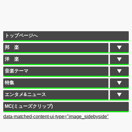
トップページへ
邦 楽
洋 楽
音楽テーマ
特集
エンタメ&ニュース
MC(ミューズクリップ)
data-matched-content-ui-type="image_sidebyside"