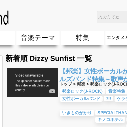
楽
音楽テーマ
特集
エンタメ
ージック
ージック
ーティスト
ーティスト
歌(サマーソング)
最新のヒット曲&流行・話題の歌
人気曲&おすすめ
音楽ランキング
ラブソング(恋愛ソング)
応援ソング
バラード・歌詞が泣ける歌
友達&友情ソング・青春ソング
スポーツ・部活応援ソング
卒業ソング&入学ソング
春うた&桜ソング
夏歌(サマーソング)
ハロウィンソング&秋の歌
冬歌&クリスマスソング
お別れの曲・旅立ちの歌
パーティーソング
ドライブ音楽BGM
カラオケ
誕生日ソング&お祝いの歌
ウェディングソング・結婚式の曲
メロディ・曲の雰囲気別
音楽BGM&メドレー
学校(行事・合唱)曲
発売年代別・年齢別 人気音楽
"総"アーティスト
エンタメ
他
楽」の人気＆おすすめ
クトロニック・ダンス・ミュージック)
プ・デュエット・その他
018年・2017年「洋楽」の人気＆おすすめ
10、20代に人気・話題・流行・おすすめな邦楽＆洋
SNS・音楽アプリで10・20代に人気&おすすめな曲
勉強・試験・受験応援ソング 知識に役立つ歌
元気が出る歌・やる気が出る曲・明るい曲・楽しい歌
テンションが上がる歌&盛り上がる曲
大切な人に贈る歌&ありがとうソング(感謝の歌)
自然音BGM・癒しの音楽(リラックス・ヒーリング)
音楽ニュ
エンタメ
新着順 Dizzy Sunfist 一覧
【邦楽】女性ボーカル
ルズバンド特集～歌声
トップ
>
邦楽
>
邦楽ロック(J-ROC
邦楽ロック(J-ROCK)
音楽特集
女性ボーカルバンド
7!!
ケラ
いきものがかり
SPECIALTHA
キノコホテル