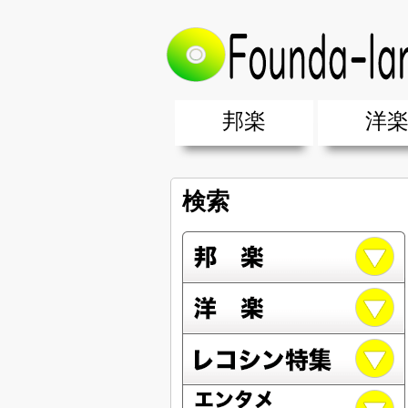
邦楽
洋
邦楽ポップス(J-POP)
邦楽ロック(J-ROCK)
K-POP
アニソン/ボカロ
アイドル
ヴィジュアル系(V系)
邦楽男性アーティスト
邦楽女性アーティスト
クラブミュ
ダンスミュ
洋楽男性ア
洋楽女性ア
【洋楽】夏
男女グループ・デュエット・その
2019年・2018年・2017年「邦
EDM(エレ
男女グルー
2019年・2
検索