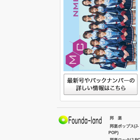
邦 楽
邦楽ポップス(J-
POP)
邦楽ロック(J-RO