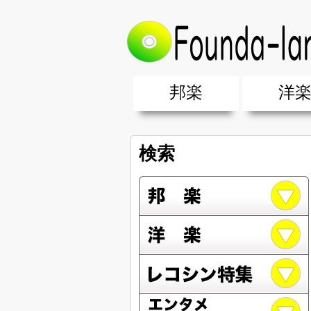
邦楽
洋
邦楽ポップス(J-POP)
邦楽ロック(J-ROCK)
K-POP
アニソン/ボカロ
アイドル
ヴィジュアル系(V系)
邦楽男性アーティスト
邦楽女性アーティスト
クラブミュ
ダンスミュ
洋楽男性ア
洋楽女性ア
【洋楽】夏
男女グループ・デュエット・その
2019年・2018年・2017年「邦
EDM(エレ
男女グルー
2019年・2
検索