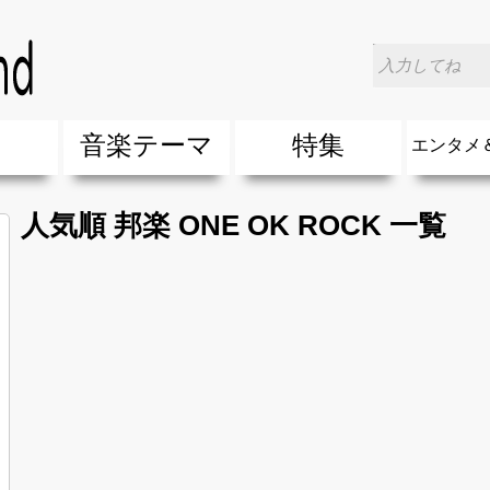
楽
音楽テーマ
特集
エンタメ
ージック
ージック
ーティスト
ーティスト
歌(サマーソング)
最新のヒット曲&流行・話題の歌
人気曲&おすすめ
音楽ランキング
ラブソング(恋愛ソング)
応援ソング
バラード・歌詞が泣ける歌
友達&友情ソング・青春ソング
スポーツ・部活応援ソング
卒業ソング&入学ソング
春うた&桜ソング
夏歌(サマーソング)
ハロウィンソング&秋の歌
冬歌&クリスマスソング
お別れの曲・旅立ちの歌
パーティーソング
ドライブ音楽BGM
カラオケ
誕生日ソング&お祝いの歌
ウェディングソング・結婚式の曲
メロディ・曲の雰囲気別
音楽BGM&メドレー
学校(行事・合唱)曲
発売年代別・年齢別 人気音楽
"総"アーティスト
エンタメ
他
楽」の人気＆おすすめ
クトロニック・ダンス・ミュージック)
プ・デュエット・その他
018年・2017年「洋楽」の人気＆おすすめ
10、20代に人気・話題・流行・おすすめな邦楽＆洋
SNS・音楽アプリで10・20代に人気&おすすめな曲
勉強・試験・受験応援ソング 知識に役立つ歌
元気が出る歌・やる気が出る曲・明るい曲・楽しい歌
テンションが上がる歌&盛り上がる曲
大切な人に贈る歌&ありがとうソング(感謝の歌)
自然音BGM・癒しの音楽(リラックス・ヒーリング)
音楽ニュ
エンタメ
人気順 邦楽 ONE OK ROCK 一覧