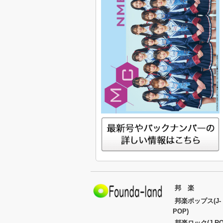
邦 楽
邦楽ポップス(J-
POP)
邦楽ロック(J-RO