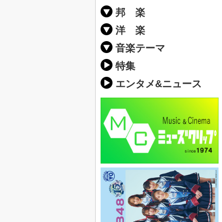
邦 楽
邦楽ポップス(J
邦楽ロック(J-
K-POP
アニソン/ボ
アイドル
ヴィジュアル系
邦楽男性アー
邦楽女性アー
男女グループ
2019年・20
他
楽」の人気＆
洋 楽
EDM(エレク
クラブミュー
ダンスミュー
洋楽男性アー
洋楽女性アー
男女グループ
【洋楽】夏歌(
2019年・20
ス・ミュージ
他
楽」の人気＆
音楽テーマ
最新のヒット
人気曲&おす
音楽ランキン
ラブソング(恋
応援ソング
バラード・歌
友達&友情ソ
スポーツ・部
卒業ソング&
10、20代に
SNS・音楽ア
勉強・試験・
春うた&桜ソ
夏歌(サマーソ
ハロウィンソ
冬歌&クリス
元気が出る歌
テンションが
大切な人に贈
お別れの曲・
パーティーソ
ドライブ音楽
カラオケ
誕生日ソング
ウェディング
メロディ・曲
音楽BGM&メ
学校(行事・合
発売年代別・
自然音BGM
"総"アーティ
おすすめな邦
人気&おすす
識に役立つ歌
明るい曲・楽
る曲
ング(感謝の歌
クス・ヒーリ
特集
歌
エンタメ&ニュース