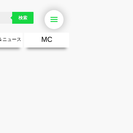
検索
Menu
MC
＆ニュース
楽
・勇気が出る歌
ース
ニュース