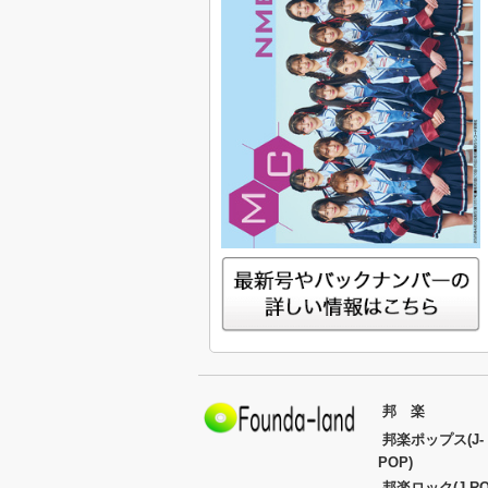
邦 楽
邦楽ポップス(J-
POP)
邦楽ロック(J-RO