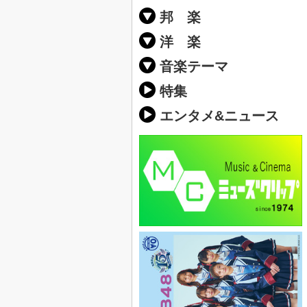
邦 楽
邦楽ポップス(J
邦楽ロック(J-
K-POP
アニソン/ボ
アイドル
ヴィジュアル系
邦楽男性アー
邦楽女性アー
男女グループ
2019年・20
他
楽」の人気＆
洋 楽
EDM(エレク
クラブミュー
ダンスミュー
洋楽男性アー
洋楽女性アー
男女グループ
【洋楽】夏歌(
2019年・20
ス・ミュージ
他
楽」の人気＆
音楽テーマ
最新のヒット
人気曲&おす
音楽ランキン
ラブソング(恋
応援ソング
バラード・歌
友達&友情ソ
スポーツ・部
卒業ソング&
10、20代に
SNS・音楽ア
勉強・試験・
春うた&桜ソ
夏歌(サマーソ
ハロウィンソ
冬歌&クリス
元気が出る歌
テンションが
大切な人に贈
お別れの曲・
パーティーソ
ドライブ音楽
カラオケ
誕生日ソング
ウェディング
メロディ・曲
音楽BGM&メ
学校(行事・合
発売年代別・
自然音BGM
"総"アーティ
おすすめな邦
人気&おすす
識に役立つ歌
明るい曲・楽
る曲
ング(感謝の歌
クス・ヒーリ
特集
歌
エンタメ&ニュース