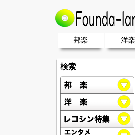
邦楽
洋
邦楽ポップス(J-POP)
邦楽ロック(J-ROCK)
K-POP
アニソン/ボカロ
アイドル
ヴィジュアル系(V系)
邦楽男性アーティスト
邦楽女性アーティスト
クラブミュ
ダンスミュ
洋楽男性ア
洋楽女性ア
【洋楽】夏
男女グループ・デュエット・その
2019年・2018年・2017年「邦
EDM(エレ
男女グルー
2019年・2
検索