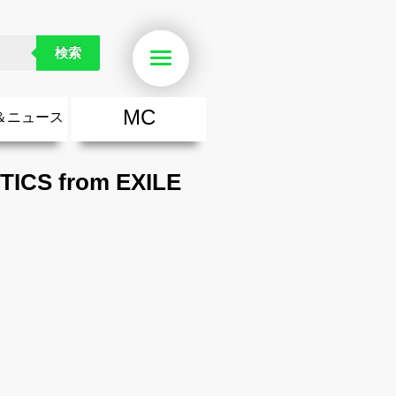
検索
Menu
MC
＆ニュース
楽
・勇気が出る歌
ース
ニュース
S from EXILE