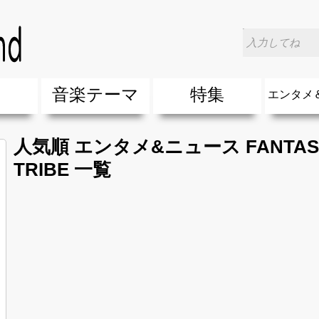
楽
音楽テーマ
特集
エンタメ
ージック
ージック
ーティスト
ーティスト
歌(サマーソング)
最新のヒット曲&流行・話題の歌
人気曲&おすすめ
音楽ランキング
ラブソング(恋愛ソング)
応援ソング
バラード・歌詞が泣ける歌
友達&友情ソング・青春ソング
スポーツ・部活応援ソング
卒業ソング&入学ソング
春うた&桜ソング
夏歌(サマーソング)
ハロウィンソング&秋の歌
冬歌&クリスマスソング
お別れの曲・旅立ちの歌
パーティーソング
ドライブ音楽BGM
カラオケ
誕生日ソング&お祝いの歌
ウェディングソング・結婚式の曲
メロディ・曲の雰囲気別
音楽BGM&メドレー
学校(行事・合唱)曲
発売年代別・年齢別 人気音楽
"総"アーティスト
エンタメ
他
楽」の人気＆おすすめ
クトロニック・ダンス・ミュージック)
プ・デュエット・その他
018年・2017年「洋楽」の人気＆おすすめ
10、20代に人気・話題・流行・おすすめな邦楽＆洋
SNS・音楽アプリで10・20代に人気&おすすめな曲
勉強・試験・受験応援ソング 知識に役立つ歌
元気が出る歌・やる気が出る曲・明るい曲・楽しい歌
テンションが上がる歌&盛り上がる曲
大切な人に贈る歌&ありがとうソング(感謝の歌)
自然音BGM・癒しの音楽(リラックス・ヒーリング)
音楽ニュ
エンタメ
人気順 エンタメ&ニュース FANTASTIC
TRIBE 一覧