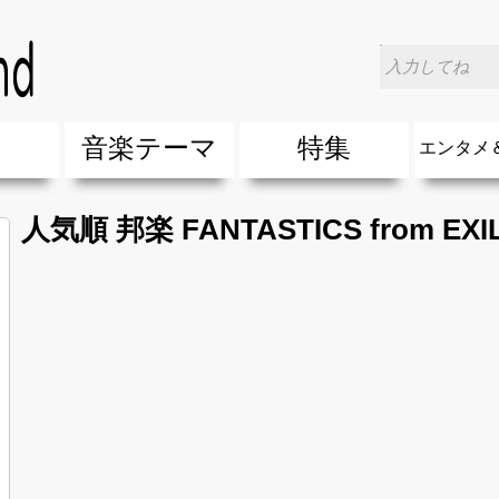
楽
音楽テーマ
特集
エンタメ
ージック
ージック
ーティスト
ーティスト
歌(サマーソング)
最新のヒット曲&流行・話題の歌
人気曲&おすすめ
音楽ランキング
ラブソング(恋愛ソング)
応援ソング
バラード・歌詞が泣ける歌
友達&友情ソング・青春ソング
スポーツ・部活応援ソング
卒業ソング&入学ソング
春うた&桜ソング
夏歌(サマーソング)
ハロウィンソング&秋の歌
冬歌&クリスマスソング
お別れの曲・旅立ちの歌
パーティーソング
ドライブ音楽BGM
カラオケ
誕生日ソング&お祝いの歌
ウェディングソング・結婚式の曲
メロディ・曲の雰囲気別
音楽BGM&メドレー
学校(行事・合唱)曲
発売年代別・年齢別 人気音楽
"総"アーティスト
エンタメ
他
楽」の人気＆おすすめ
クトロニック・ダンス・ミュージック)
プ・デュエット・その他
018年・2017年「洋楽」の人気＆おすすめ
10、20代に人気・話題・流行・おすすめな邦楽＆洋
SNS・音楽アプリで10・20代に人気&おすすめな曲
勉強・試験・受験応援ソング 知識に役立つ歌
元気が出る歌・やる気が出る曲・明るい曲・楽しい歌
テンションが上がる歌&盛り上がる曲
大切な人に贈る歌&ありがとうソング(感謝の歌)
自然音BGM・癒しの音楽(リラックス・ヒーリング)
音楽ニュ
エンタメ
人気順 邦楽 FANTASTICS from EXI