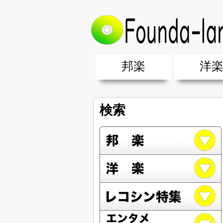
邦楽
洋
邦楽ポップス(J-POP)
邦楽ロック(J-ROCK)
K-POP
アニソン/ボカロ
アイドル
ヴィジュアル系(V系)
邦楽男性アーティスト
邦楽女性アーティスト
クラブミュ
ダンスミュ
洋楽男性ア
洋楽女性ア
【洋楽】夏
男女グループ・デュエット・その
2019年・2018年・2017年「邦
EDM(エレ
男女グルー
2019年・2
検索