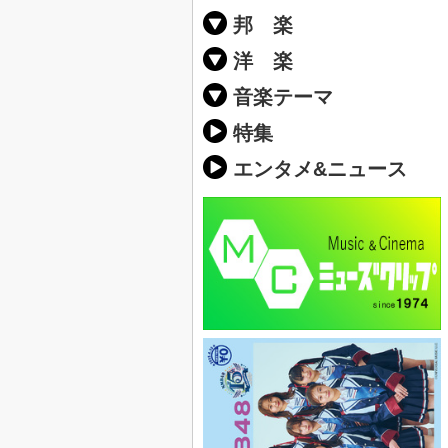
邦 楽
邦楽ポップス(J
邦楽ロック(J-
K-POP
アニソン/ボ
アイドル
ヴィジュアル系
邦楽男性アー
邦楽女性アー
男女グループ
2019年・20
他
楽」の人気＆
洋 楽
EDM(エレク
クラブミュー
ダンスミュー
洋楽男性アー
洋楽女性アー
男女グループ
【洋楽】夏歌(
2019年・20
ス・ミュージ
他
楽」の人気＆
音楽テーマ
最新のヒット
人気曲&おす
音楽ランキン
ラブソング(恋
応援ソング
バラード・歌
友達&友情ソ
スポーツ・部
卒業ソング&
10、20代に
SNS・音楽ア
勉強・試験・
春うた&桜ソ
夏歌(サマーソ
ハロウィンソ
冬歌&クリス
元気が出る歌
テンションが
大切な人に贈
お別れの曲・
パーティーソ
ドライブ音楽
カラオケ
誕生日ソング
ウェディング
メロディ・曲
音楽BGM&メ
学校(行事・合
発売年代別・
自然音BGM
"総"アーティ
おすすめな邦
人気&おすす
識に役立つ歌
明るい曲・楽
る曲
ング(感謝の歌
クス・ヒーリ
特集
歌
エンタメ&ニュース