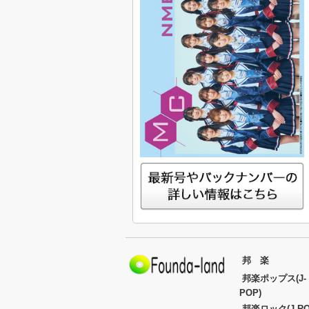
邦 楽
邦楽ポップス(J-
POP)
邦楽ロック(J-RO