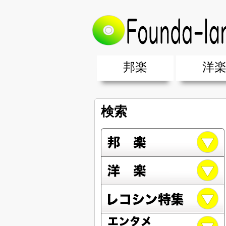
邦楽
洋
邦楽ポップス(J-POP)
邦楽ロック(J-ROCK)
K-POP
アニソン/ボカロ
アイドル
ヴィジュアル系(V系)
邦楽男性アーティスト
邦楽女性アーティスト
クラブミュ
ダンスミュ
洋楽男性ア
洋楽女性ア
【洋楽】夏
男女グループ・デュエット・その
2019年・2018年・2017年「邦
EDM(エレ
男女グルー
2019年・2
検索