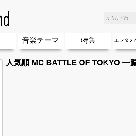
楽
音楽テーマ
特集
エンタメ
ージック
ージック
ーティスト
ーティスト
歌(サマーソング)
最新のヒット曲&流行・話題の歌
人気曲&おすすめ
音楽ランキング
ラブソング(恋愛ソング)
応援ソング
バラード・歌詞が泣ける歌
友達&友情ソング・青春ソング
スポーツ・部活応援ソング
卒業ソング&入学ソング
春うた&桜ソング
夏歌(サマーソング)
ハロウィンソング&秋の歌
冬歌&クリスマスソング
お別れの曲・旅立ちの歌
パーティーソング
ドライブ音楽BGM
カラオケ
誕生日ソング&お祝いの歌
ウェディングソング・結婚式の曲
メロディ・曲の雰囲気別
音楽BGM&メドレー
学校(行事・合唱)曲
発売年代別・年齢別 人気音楽
"総"アーティスト
エンタメ
他
楽」の人気＆おすすめ
クトロニック・ダンス・ミュージック)
プ・デュエット・その他
018年・2017年「洋楽」の人気＆おすすめ
10、20代に人気・話題・流行・おすすめな邦楽＆洋
SNS・音楽アプリで10・20代に人気&おすすめな曲
勉強・試験・受験応援ソング 知識に役立つ歌
元気が出る歌・やる気が出る曲・明るい曲・楽しい歌
テンションが上がる歌&盛り上がる曲
大切な人に贈る歌&ありがとうソング(感謝の歌)
自然音BGM・癒しの音楽(リラックス・ヒーリング)
音楽ニュ
エンタメ
人気順 MC BATTLE OF TOKYO 一