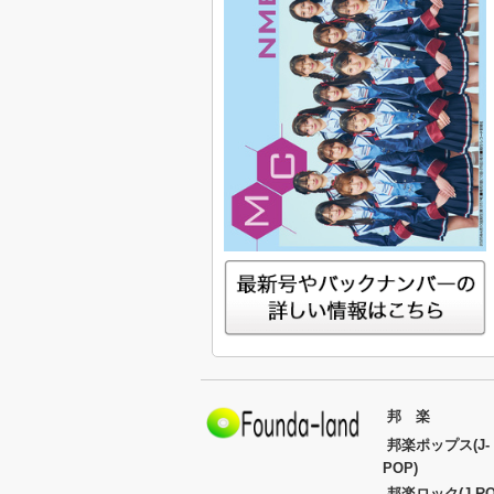
邦 楽
邦楽ポップス(J-
POP)
邦楽ロック(J-RO