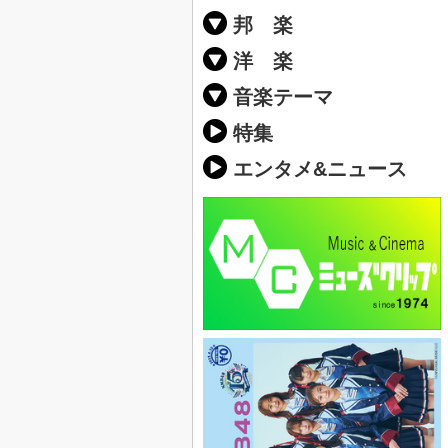
邦 楽
邦楽ポップス(J
邦楽ロック(J-
K-POP
アニソン/ボ
アイドル
ヴィジュアル系
邦楽男性アー
邦楽女性アー
男女グループ
2019年・20
他
楽」の人気＆
洋 楽
EDM(エレク
クラブミュー
ダンスミュー
洋楽男性アー
洋楽女性アー
男女グループ
【洋楽】夏歌(
2019年・20
ス・ミュージ
他
楽」の人気＆
音楽テーマ
最新のヒット
人気曲&おす
音楽ランキン
ラブソング(恋
応援ソング
バラード・歌
友達&友情ソ
スポーツ・部
卒業ソング&
10、20代に
SNS・音楽ア
勉強・試験・
春うた&桜ソ
夏歌(サマーソ
ハロウィンソ
冬歌&クリス
元気が出る歌
テンションが
大切な人に贈
お別れの曲・
パーティーソ
ドライブ音楽
カラオケ
誕生日ソング
ウェディング
メロディ・曲
音楽BGM&メ
学校(行事・合
発売年代別・
自然音BGM
"総"アーティ
おすすめな邦
人気&おすす
識に役立つ歌
明るい曲・楽
る曲
ング(感謝の歌
クス・ヒーリ
特集
歌
エンタメ&ニュース