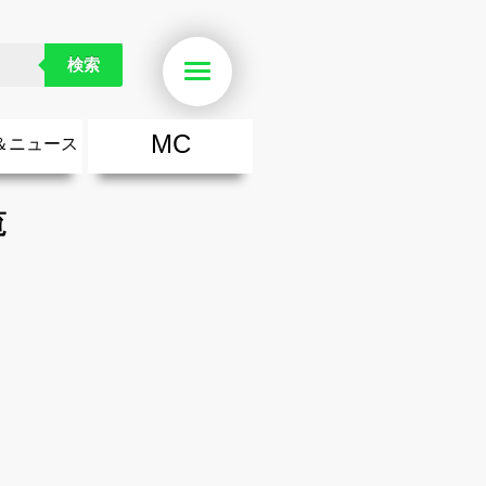
検索
Menu
MC
＆ニュース
楽
・勇気が出る歌
ース
ニュース
覧