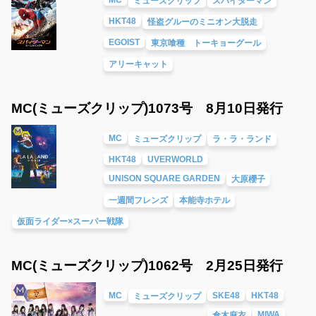
ミューズクリップ
スパイダーマン
HKT48
怪盗グルーのミニオン大脱走
EGOIST
東京喰種 トーキョーグール
アリーキャット
MC(ミューズクリップ)1073号 8月10日発行
MC
ミューズクリップ
ラ・ラ・ランド
HKT48
UVERWORLD
UNISON SQUARE GARDEN
大原櫻子
一週間フレンズ
本能寺ホテル
仮面ライダー×スーパー戦隊
MC(ミューズクリップ)1062号 2月25日発行
MC
SKE48
HKT48
ミューズクリップ
MIWA
倉木麻衣