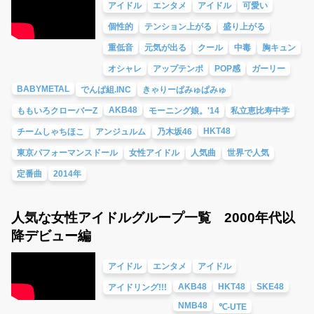
アイドル
エンタメ
アイドル
可愛い
個性的
テンション上がる
盛り上がる
重低音
元気が出る
クール
中毒
胸キュン
オシャレ
アップテンポ
POP感
ガーリー
BABYMETAL
でんぱ組.INC
きゃりーぱみゅぱみゅ
AKB48
ももいろクローバーZ
モーニング娘。'14
私立恵比寿中学
HKT48
チームしゃちほこ
アンジュルム
乃木坂46
東京パフォーマンスドール
女性アイドル
人気曲
世界で人気
定番曲
2014年
人気な女性アイドルグループ一覧 2000年代以
降デビュー編
アイドル
エンタメ
アイドル
AKB48
HKT48
SKE48
アイドリング!!!
NMB48
℃-UTE