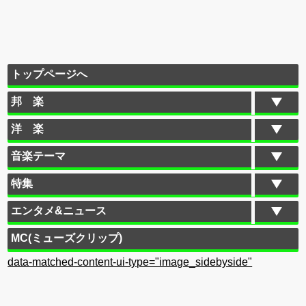
トップページへ
邦 楽
洋 楽
音楽テーマ
特集
エンタメ&ニュース
MC(ミューズクリップ)
data-matched-content-ui-type="image_sidebyside"