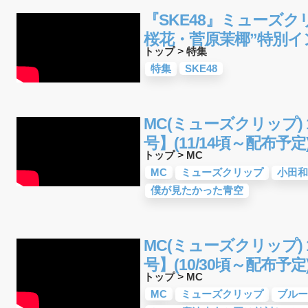
『SKE48』ミューズクリ
桜花・菅原茉椰”特別イ
トップ
>
特集
特集
SKE48
MC(ミューズクリップ) 1
号】(11/14頃～配布予定
トップ
>
MC
MC
ミューズクリップ
小田和
僕が見たかった青空
MC(ミューズクリップ) 1
号】(10/30頃～配布予定
トップ
>
MC
MC
ミューズクリップ
ブルー