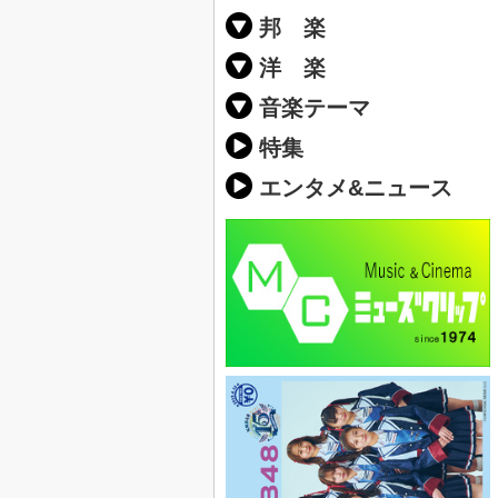
邦 楽
邦楽ポップス(J
邦楽ロック(J-
K-POP
アニソン/ボ
アイドル
ヴィジュアル系
邦楽男性アー
邦楽女性アー
男女グループ
2019年・20
他
楽」の人気＆
洋 楽
EDM(エレク
クラブミュー
ダンスミュー
洋楽男性アー
洋楽女性アー
男女グループ
【洋楽】夏歌(
2019年・20
ス・ミュージ
他
楽」の人気＆
音楽テーマ
最新のヒット
人気曲&おす
音楽ランキン
ラブソング(恋
応援ソング
バラード・歌
友達&友情ソ
スポーツ・部
卒業ソング&
10、20代に
SNS・音楽ア
勉強・試験・
春うた&桜ソ
夏歌(サマーソ
ハロウィンソ
冬歌&クリス
元気が出る歌
テンションが
大切な人に贈
お別れの曲・
パーティーソ
ドライブ音楽
カラオケ
誕生日ソング
ウェディング
メロディ・曲
音楽BGM&メ
学校(行事・合
発売年代別・
自然音BGM
"総"アーティ
おすすめな邦
人気&おすす
識に役立つ歌
明るい曲・楽
る曲
ング(感謝の歌
クス・ヒーリ
特集
歌
エンタメ&ニュース