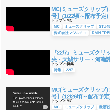
MC(ミューズクリップ) 1
号】(1/22頃～配布予定)
トップ
>
MC
MC
ミューズクリップ
STU4
株式会社マジルミエ
RAIN TRE
『22/7』ミューズクリッ
央・天城サリー・河瀬
トップ
>
特集
特集
22/7
MC(ミューズクリップ) 1
号】(12/26頃～配布予定
トップ
>
MC
MC
ミューズクリップ
機動戦