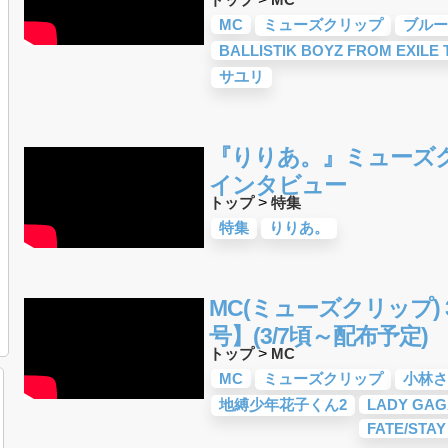
MC
ミューズクリップ
ブルー
BALLISTIK BOYZ FROM EXILE 
サユリ
『りりあ。』ミューズクリ
インタビュー
トップ
>
特集
特集
りりあ。
MC(ミューズクリップ) 
号】(3/7頃～配布予定)
トップ
>
MC
MC
ミューズクリップ
小林さ
地縛少年花子くん2
LADY GAG
FATE/STAY