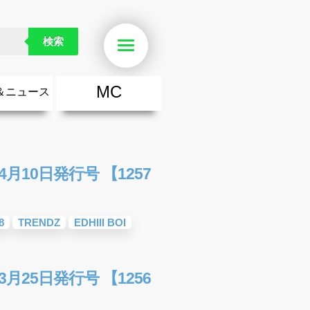
検索
Menu
MC
＆ニュース
楽
・勇気が出る歌
ース
ニュース
月10日発行号 【1257
8
TRENDZ
EDHIII BOI
月25日発行号 【1256