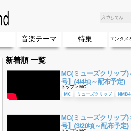
楽
音楽テーマ
特集
エンタメ
ージック
ージック
ーティスト
ーティスト
歌(サマーソング)
最新のヒット曲&流行・話題の歌
人気曲&おすすめ
音楽ランキング
ラブソング(恋愛ソング)
応援ソング
バラード・歌詞が泣ける歌
友達&友情ソング・青春ソング
スポーツ・部活応援ソング
卒業ソング&入学ソング
春うた&桜ソング
夏歌(サマーソング)
ハロウィンソング&秋の歌
冬歌&クリスマスソング
お別れの曲・旅立ちの歌
パーティーソング
ドライブ音楽BGM
カラオケ
誕生日ソング&お祝いの歌
ウェディングソング・結婚式の曲
メロディ・曲の雰囲気別
音楽BGM&メドレー
学校(行事・合唱)曲
発売年代別・年齢別 人気音楽
"総"アーティスト
エンタメ
他
楽」の人気＆おすすめ
クトロニック・ダンス・ミュージック)
プ・デュエット・その他
018年・2017年「洋楽」の人気＆おすすめ
10、20代に人気・話題・流行・おすすめな邦楽＆洋
SNS・音楽アプリで10・20代に人気&おすすめな曲
勉強・試験・受験応援ソング 知識に役立つ歌
元気が出る歌・やる気が出る曲・明るい曲・楽しい歌
テンションが上がる歌&盛り上がる曲
大切な人に贈る歌&ありがとうソング(感謝の歌)
自然音BGM・癒しの音楽(リラックス・ヒーリング)
音楽ニュ
エンタメ
新着順 一覧
MC(ミューズクリップ) 4
号】(4/4頃～配布予定)
トップ
>
MC
MC
ミューズクリップ
NMB4
MC(ミューズクリップ) 3
号】(3/20頃～配布予定)
トップ
>
MC