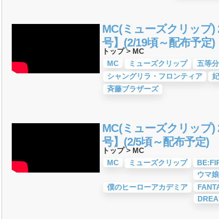
-POP)
ROCK)
カロ
(V系)
ティスト
ティスト
・デュエット・その
18年・2017年「邦
おすすめ
MC(ミューズクリップ) 2
トロニック・ダン
ジック
ジック
ティスト
ティスト
・デュエット・その
サマーソング)
18年・2017年「洋
ック)
おすすめ
号】(2/19頃～配布予定)
曲&流行・話題の歌
すめ
グ
愛ソング)
詞が泣ける歌
ング・青春ソング
活応援ソング
入学ソング
人気・話題・流行・
プリで10・20代に
受験応援ソング 知
ング
ング)
ング&秋の歌
マスソング
・やる気が出る曲・
上がる歌&盛り上が
る歌&ありがとうソ
旅立ちの歌
ング
BGM
&お祝いの歌
ソング・結婚式の曲
の雰囲気別
ドレー
唱)曲
年齢別 人気音楽
・癒しの音楽(リラッ
スト
トップ
>
MC
楽＆洋楽
めな曲
しい歌・勇気が出る
)
ング)
MC
ミューズクリップ
五等分
シャングリラ・フロンティア
斉藤ブラザーズ
MC(ミューズクリップ) 2
号】(2/5頃～配布予定)
トップ
>
MC
MC
ミューズクリップ
BE:FI
ウマ娘
僕のヒーローアカデミア
FANT
DREA