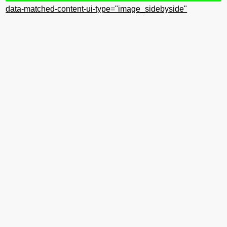
data-matched-content-ui-type="image_sidebyside"