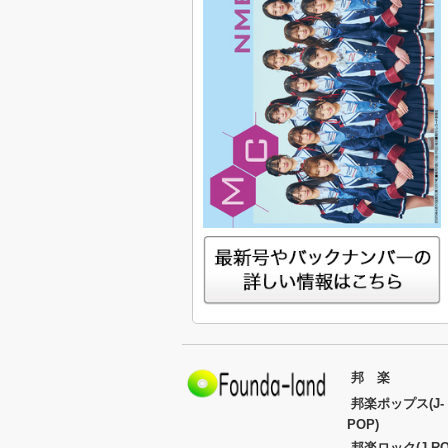
邦 楽
邦楽ポップス(J-
POP)
邦楽ロック(J-RO