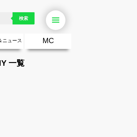
検索
Menu
MC
＆ニュース
楽
・勇気が出る歌
ース
ニュース
NY 一覧