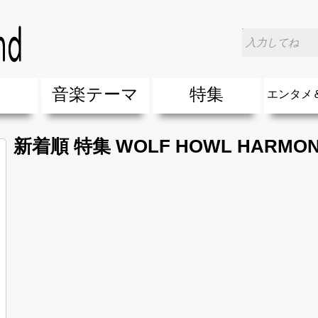
楽
音楽テーマ
特集
エンタメ
ージック
ージック
ーティスト
ーティスト
歌(サマーソング)
最新のヒット曲&流行・話題の歌
人気曲&おすすめ
音楽ランキング
ラブソング(恋愛ソング)
応援ソング
バラード・歌詞が泣ける歌
友達&友情ソング・青春ソング
スポーツ・部活応援ソング
卒業ソング&入学ソング
春うた&桜ソング
夏歌(サマーソング)
ハロウィンソング&秋の歌
冬歌&クリスマスソング
お別れの曲・旅立ちの歌
パーティーソング
ドライブ音楽BGM
カラオケ
誕生日ソング&お祝いの歌
ウェディングソング・結婚式の曲
メロディ・曲の雰囲気別
音楽BGM&メドレー
学校(行事・合唱)曲
発売年代別・年齢別 人気音楽
"総"アーティスト
エンタメ
他
楽」の人気＆おすすめ
クトロニック・ダンス・ミュージック)
プ・デュエット・その他
018年・2017年「洋楽」の人気＆おすすめ
10、20代に人気・話題・流行・おすすめな邦楽＆洋
SNS・音楽アプリで10・20代に人気&おすすめな曲
勉強・試験・受験応援ソング 知識に役立つ歌
元気が出る歌・やる気が出る曲・明るい曲・楽しい歌
テンションが上がる歌&盛り上がる曲
大切な人に贈る歌&ありがとうソング(感謝の歌)
自然音BGM・癒しの音楽(リラックス・ヒーリング)
音楽ニュ
エンタメ
新着順 特集 WOLF HOWL HARMO