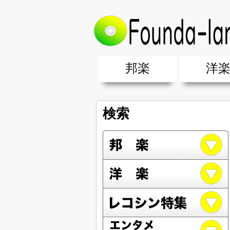
邦楽
洋
邦楽ポップス(J-POP)
邦楽ロック(J-ROCK)
K-POP
アニソン/ボカロ
アイドル
ヴィジュアル系(V系)
邦楽男性アーティスト
邦楽女性アーティスト
クラブミュ
ダンスミュ
洋楽男性ア
洋楽女性ア
【洋楽】夏
男女グループ・デュエット・その
2019年・2018年・2017年「邦
EDM(エレ
男女グルー
2019年・2
検索