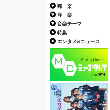
邦 楽
邦楽ポップス(J
邦楽ロック(J-
K-POP
アニソン/ボ
アイドル
ヴィジュアル系
邦楽男性アー
邦楽女性アー
男女グループ
2019年・20
他
楽」の人気＆
洋 楽
EDM(エレク
クラブミュー
ダンスミュー
洋楽男性アー
洋楽女性アー
男女グループ
【洋楽】夏歌(
2019年・20
ス・ミュージ
他
楽」の人気＆
音楽テーマ
最新のヒット
人気曲&おす
音楽ランキン
ラブソング(恋
応援ソング
バラード・歌
友達&友情ソ
スポーツ・部
卒業ソング&
10、20代に
SNS・音楽ア
勉強・試験・
春うた&桜ソ
夏歌(サマーソ
ハロウィンソ
冬歌&クリス
元気が出る歌
テンションが
大切な人に贈
お別れの曲・
パーティーソ
ドライブ音楽
カラオケ
誕生日ソング
ウェディング
メロディ・曲
音楽BGM&メ
学校(行事・合
発売年代別・
自然音BGM
"総"アーティ
おすすめな邦
人気&おすす
識に役立つ歌
明るい曲・楽
る曲
ング(感謝の歌
クス・ヒーリ
特集
歌
エンタメ&ニュース