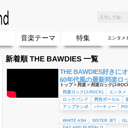
楽
音楽テーマ
特集
エンタメ
ージック
ージック
ーティスト
ーティスト
歌(サマーソング)
最新のヒット曲&流行・話題の歌
人気曲&おすすめ
音楽ランキング
ラブソング(恋愛ソング)
応援ソング
バラード・歌詞が泣ける歌
友達&友情ソング・青春ソング
スポーツ・部活応援ソング
卒業ソング&入学ソング
春うた&桜ソング
夏歌(サマーソング)
ハロウィンソング&秋の歌
冬歌&クリスマスソング
お別れの曲・旅立ちの歌
パーティーソング
ドライブ音楽BGM
カラオケ
誕生日ソング&お祝いの歌
ウェディングソング・結婚式の曲
メロディ・曲の雰囲気別
音楽BGM&メドレー
学校(行事・合唱)曲
発売年代別・年齢別 人気音楽
"総"アーティスト
エンタメ
他
楽」の人気＆おすすめ
クトロニック・ダンス・ミュージック)
プ・デュエット・その他
018年・2017年「洋楽」の人気＆おすすめ
10、20代に人気・話題・流行・おすすめな邦楽＆洋
SNS・音楽アプリで10・20代に人気&おすすめな曲
勉強・試験・受験応援ソング 知識に役立つ歌
元気が出る歌・やる気が出る曲・明るい曲・楽しい歌
テンションが上がる歌&盛り上がる曲
大切な人に贈る歌&ありがとうソング(感謝の歌)
自然音BGM・癒しの音楽(リラックス・ヒーリング)
音楽ニュ
エンタメ
新着順 THE BAWDIES 一覧
THE BAWDIES好
60年代風の最新邦楽ロック
トップ
>
邦楽
>
邦楽ロック(J-ROC
邦楽ロック(J-ROCK)
エンタメ
ロックバンド
男性ボーカル
アップテンポ
パーティー
PO
WHITE ASH
SISTER JET
GL
DAY AND BUFFALO