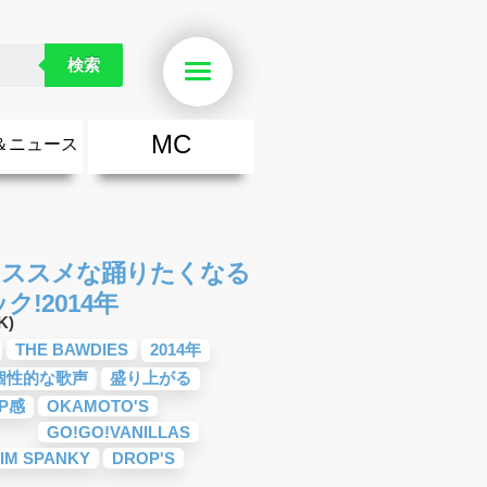
検索
Menu
MC
＆ニュース
楽
・勇気が出る歌
ース
ニュース
きにオススメな踊りたくなる
!2014年
K)
THE BAWDIES
2014年
個性的な歌声
盛り上がる
P感
OKAMOTO'S
GO!GO!VANILLAS
IM SPANKY
DROP'S