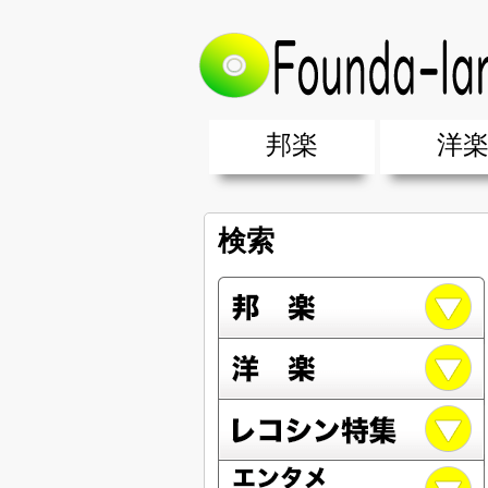
邦楽
洋
邦楽ポップス(J-POP)
邦楽ロック(J-ROCK)
K-POP
アニソン/ボカロ
アイドル
ヴィジュアル系(V系)
邦楽男性アーティスト
邦楽女性アーティスト
クラブミュ
ダンスミュ
洋楽男性ア
洋楽女性ア
【洋楽】夏
男女グループ・デュエット・その
2019年・2018年・2017年「邦
EDM(エレ
男女グルー
2019年・2
検索