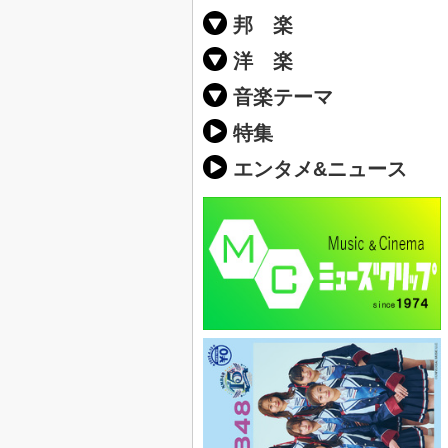
邦 楽
邦楽ポップス(J
邦楽ロック(J-
K-POP
アニソン/ボ
アイドル
ヴィジュアル系
邦楽男性アー
邦楽女性アー
男女グループ
2019年・20
他
楽」の人気＆
洋 楽
EDM(エレク
クラブミュー
ダンスミュー
洋楽男性アー
洋楽女性アー
男女グループ
【洋楽】夏歌(
2019年・20
ス・ミュージ
他
楽」の人気＆
音楽テーマ
最新のヒット
人気曲&おす
音楽ランキン
ラブソング(恋
応援ソング
バラード・歌
友達&友情ソ
スポーツ・部
卒業ソング&
10、20代に
SNS・音楽ア
勉強・試験・
春うた&桜ソ
夏歌(サマーソ
ハロウィンソ
冬歌&クリス
元気が出る歌
テンションが
大切な人に贈
お別れの曲・
パーティーソ
ドライブ音楽
カラオケ
誕生日ソング
ウェディング
メロディ・曲
音楽BGM&メ
学校(行事・合
発売年代別・
自然音BGM
"総"アーティ
おすすめな邦
人気&おすす
識に役立つ歌
明るい曲・楽
る曲
ング(感謝の歌
クス・ヒーリ
特集
歌
エンタメ&ニュース