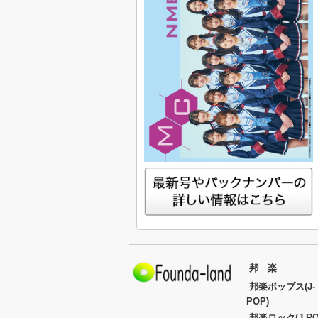
邦 楽
邦楽ポップス(J-
POP)
邦楽ロック(J-RO