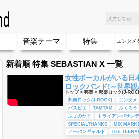
楽
音楽テーマ
特集
エンタメ
ージック
ージック
ーティスト
ーティスト
歌(サマーソング)
最新のヒット曲&流行・話題の歌
人気曲&おすすめ
音楽ランキング
ラブソング(恋愛ソング)
応援ソング
バラード・歌詞が泣ける歌
友達&友情ソング・青春ソング
スポーツ・部活応援ソング
卒業ソング&入学ソング
春うた&桜ソング
夏歌(サマーソング)
ハロウィンソング&秋の歌
冬歌&クリスマスソング
お別れの曲・旅立ちの歌
パーティーソング
ドライブ音楽BGM
カラオケ
誕生日ソング&お祝いの歌
ウェディングソング・結婚式の曲
メロディ・曲の雰囲気別
音楽BGM&メドレー
学校(行事・合唱)曲
発売年代別・年齢別 人気音楽
"総"アーティスト
エンタメ
他
楽」の人気＆おすすめ
クトロニック・ダンス・ミュージック)
プ・デュエット・その他
018年・2017年「洋楽」の人気＆おすすめ
10、20代に人気・話題・流行・おすすめな邦楽＆洋
SNS・音楽アプリで10・20代に人気&おすすめな曲
勉強・試験・受験応援ソング 知識に役立つ歌
元気が出る歌・やる気が出る曲・明るい曲・楽しい歌
テンションが上がる歌&盛り上がる曲
大切な人に贈る歌&ありがとうソング(感謝の歌)
自然音BGM・癒しの音楽(リラックス・ヒーリング)
音楽ニュ
エンタメ
新着順 特集 SEBASTIAN X 一覧
女性ボーカルがいる日
ロックバンド!～世界観
トップ
>
邦楽
>
邦楽ロック(J-ROC
邦楽ロック(J-ROCK)
エンタメ
パスピエ
TAMTAM
ふくろう
ふぇのたす
トライアンパサン
SPECIALTHANKS
MIX MARK
アーバンギャルド
THE TEENA