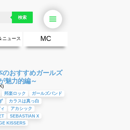
検索
Menu
MC
＆ニュース
楽
・勇気が出る歌
ース
ニュース
本のおすすめガールズ
が魅力的編～
K)
邦楽ロック
ガールズバンド
ず
カラスは真っ白
ディ
アカシック
ET
SEBASTIAN X
GE KISSERS