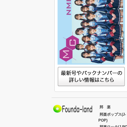
邦 楽
邦楽ポップス(J-
POP)
邦楽ロック(J-RO