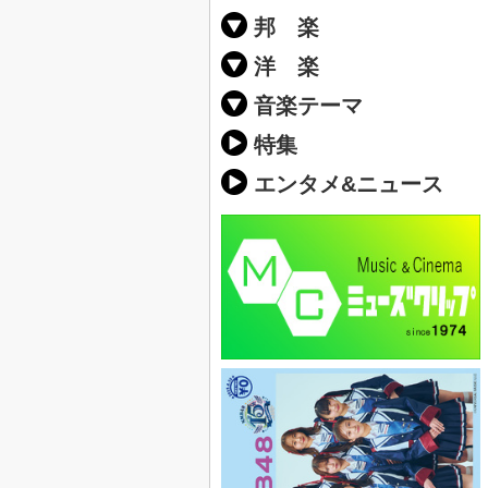
邦 楽
邦楽ポップス(J
邦楽ロック(J-
K-POP
アニソン/ボ
アイドル
ヴィジュアル系
邦楽男性アー
邦楽女性アー
男女グループ
2019年・20
他
楽」の人気＆
洋 楽
EDM(エレク
クラブミュー
ダンスミュー
洋楽男性アー
洋楽女性アー
男女グループ
【洋楽】夏歌(
2019年・20
ス・ミュージ
他
楽」の人気＆
音楽テーマ
最新のヒット
人気曲&おす
音楽ランキン
ラブソング(恋
応援ソング
バラード・歌
友達&友情ソ
スポーツ・部
卒業ソング&
10、20代に
SNS・音楽ア
勉強・試験・
春うた&桜ソ
夏歌(サマーソ
ハロウィンソ
冬歌&クリス
元気が出る歌
テンションが
大切な人に贈
お別れの曲・
パーティーソ
ドライブ音楽
カラオケ
誕生日ソング
ウェディング
メロディ・曲
音楽BGM&メ
学校(行事・合
発売年代別・
自然音BGM
"総"アーティ
おすすめな邦
人気&おすす
識に役立つ歌
明るい曲・楽
る曲
ング(感謝の歌
クス・ヒーリ
特集
歌
エンタメ&ニュース