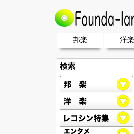
邦楽
洋
邦楽ポップス(J-POP)
邦楽ロック(J-ROCK)
K-POP
アニソン/ボカロ
アイドル
ヴィジュアル系(V系)
邦楽男性アーティスト
邦楽女性アーティスト
クラブミュ
ダンスミュ
洋楽男性ア
洋楽女性ア
【洋楽】夏
男女グループ・デュエット・その
2019年・2018年・2017年「邦
EDM(エレ
男女グルー
2019年・2
検索