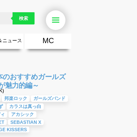
検索
Menu
MC
＆ニュース
楽
・勇気が出る歌
ース
ニュース
本のおすすめガールズ
が魅力的編～
K)
邦楽ロック
ガールズバンド
ず
カラスは真っ白
ディ
アカシック
ET
SEBASTIAN X
GE KISSERS