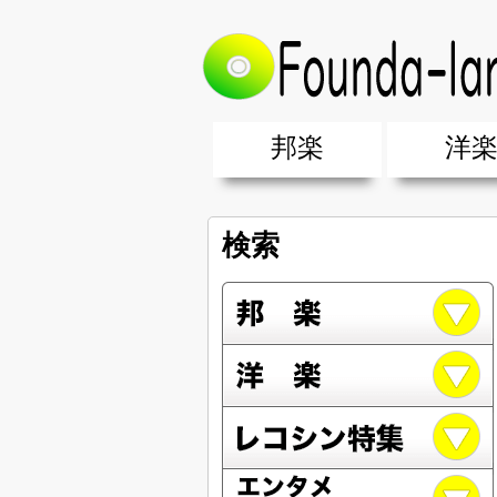
邦楽
洋
邦楽ポップス(J-POP)
邦楽ロック(J-ROCK)
K-POP
アニソン/ボカロ
アイドル
ヴィジュアル系(V系)
邦楽男性アーティスト
邦楽女性アーティスト
クラブミュ
ダンスミュ
洋楽男性ア
洋楽女性ア
【洋楽】夏
男女グループ・デュエット・その
2019年・2018年・2017年「邦
EDM(エレ
男女グルー
2019年・2
検索