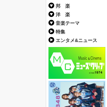
邦 楽
邦楽ポップス(J
邦楽ロック(J-
K-POP
アニソン/ボ
アイドル
ヴィジュアル系
邦楽男性アー
邦楽女性アー
男女グループ
2019年・20
他
楽」の人気＆
洋 楽
EDM(エレク
クラブミュー
ダンスミュー
洋楽男性アー
洋楽女性アー
男女グループ
【洋楽】夏歌(
2019年・20
ス・ミュージ
他
楽」の人気＆
音楽テーマ
最新のヒット
人気曲&おす
音楽ランキン
ラブソング(恋
応援ソング
バラード・歌
友達&友情ソ
スポーツ・部
卒業ソング&
10、20代に
SNS・音楽ア
勉強・試験・
春うた&桜ソ
夏歌(サマーソ
ハロウィンソ
冬歌&クリス
元気が出る歌
テンションが
大切な人に贈
お別れの曲・
パーティーソ
ドライブ音楽
カラオケ
誕生日ソング
ウェディング
メロディ・曲
音楽BGM&メ
学校(行事・合
発売年代別・
自然音BGM
"総"アーティ
おすすめな邦
人気&おすす
識に役立つ歌
明るい曲・楽
る曲
ング(感謝の歌
クス・ヒーリ
特集
歌
エンタメ&ニュース