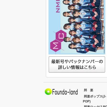
邦 楽
邦楽ポップス(J-
POP)
邦楽ロック(J-RO