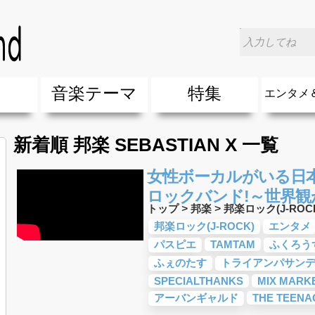
楽
音楽テーマ
特集
エンタメ
ージック
ージック
ーティスト
ーティスト
歌(サマーソング)
最新のヒット曲&流行・話題の歌
人気曲&おすすめ
音楽ランキング
ラブソング(恋愛ソング)
応援ソング
バラード・歌詞が泣ける歌
友達&友情ソング・青春ソング
スポーツ・部活応援ソング
卒業ソング&入学ソング
春うた&桜ソング
夏歌(サマーソング)
ハロウィンソング&秋の歌
冬歌&クリスマスソング
お別れの曲・旅立ちの歌
パーティーソング
ドライブ音楽BGM
カラオケ
誕生日ソング&お祝いの歌
ウェディングソング・結婚式の曲
メロディ・曲の雰囲気別
音楽BGM&メドレー
学校(行事・合唱)曲
発売年代別・年齢別 人気音楽
"総"アーティスト
エンタメ
他
楽」の人気＆おすすめ
クトロニック・ダンス・ミュージック)
プ・デュエット・その他
018年・2017年「洋楽」の人気＆おすすめ
10、20代に人気・話題・流行・おすすめな邦楽＆洋
SNS・音楽アプリで10・20代に人気&おすすめな曲
勉強・試験・受験応援ソング 知識に役立つ歌
元気が出る歌・やる気が出る曲・明るい曲・楽しい歌
テンションが上がる歌&盛り上がる曲
大切な人に贈る歌&ありがとうソング(感謝の歌)
自然音BGM・癒しの音楽(リラックス・ヒーリング)
音楽ニュ
エンタメ
新着順 邦楽 SEBASTIAN X 一覧
女性ボーカルがいる日
ロックバンド!～世界観
トップ
>
邦楽
>
邦楽ロック(J-ROC
邦楽ロック(J-ROCK)
エンタメ
パスピエ
TAMTAM
ふくろう
ふぇのたす
トライアンパサン
SPECIALTHANKS
MIX MARK
アーバンギャルド
THE TEENA