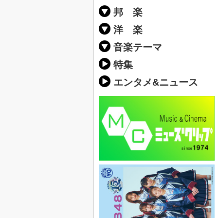
邦 楽
邦楽ポップス(J
邦楽ロック(J-
K-POP
アニソン/ボ
アイドル
ヴィジュアル系
邦楽男性アー
邦楽女性アー
男女グループ
2019年・20
他
楽」の人気＆
洋 楽
EDM(エレク
クラブミュー
ダンスミュー
洋楽男性アー
洋楽女性アー
男女グループ
【洋楽】夏歌(
2019年・20
ス・ミュージ
他
楽」の人気＆
音楽テーマ
最新のヒット
人気曲&おす
音楽ランキン
ラブソング(恋
応援ソング
バラード・歌
友達&友情ソ
スポーツ・部
卒業ソング&
10、20代に
SNS・音楽ア
勉強・試験・
春うた&桜ソ
夏歌(サマーソ
ハロウィンソ
冬歌&クリス
元気が出る歌
テンションが
大切な人に贈
お別れの曲・
パーティーソ
ドライブ音楽
カラオケ
誕生日ソング
ウェディング
メロディ・曲
音楽BGM&メ
学校(行事・合
発売年代別・
自然音BGM
"総"アーティ
おすすめな邦
人気&おすす
識に役立つ歌
明るい曲・楽
る曲
ング(感謝の歌
クス・ヒーリ
特集
歌
エンタメ&ニュース