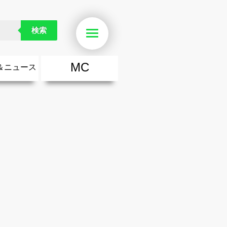
検索
Menu
MC
＆ニュース
楽
・勇気が出る歌
ース
ニュース