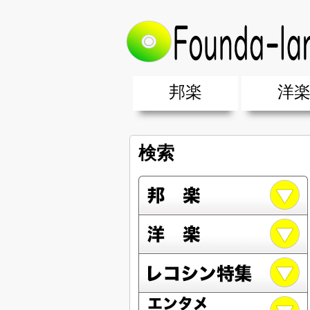
邦楽
洋
邦楽ポップス(J-POP)
邦楽ロック(J-ROCK)
K-POP
アニソン/ボカロ
アイドル
ヴィジュアル系(V系)
邦楽男性アーティスト
邦楽女性アーティスト
クラブミュ
ダンスミュ
洋楽男性ア
洋楽女性ア
【洋楽】夏
男女グループ・デュエット・その
2019年・2018年・2017年「邦
EDM(エレ
男女グルー
2019年・2
検索