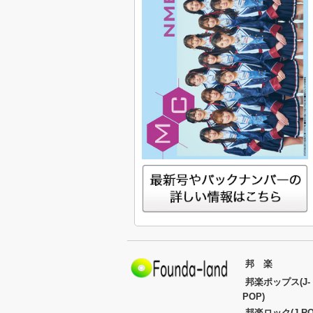
邦 楽
邦楽ポップス(J-
POP)
邦楽ロック(J-RO