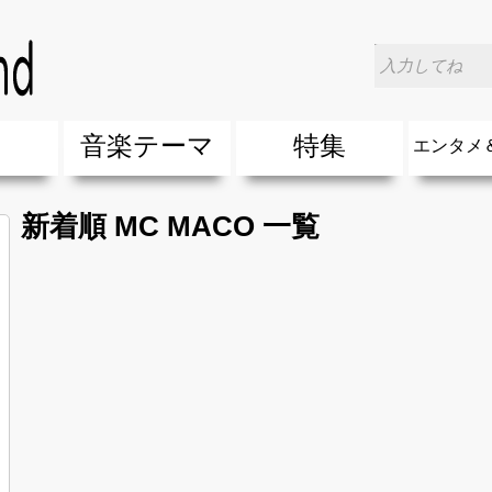
楽
音楽テーマ
特集
エンタメ
ージック
ージック
ーティスト
ーティスト
歌(サマーソング)
最新のヒット曲&流行・話題の歌
人気曲&おすすめ
音楽ランキング
ラブソング(恋愛ソング)
応援ソング
バラード・歌詞が泣ける歌
友達&友情ソング・青春ソング
スポーツ・部活応援ソング
卒業ソング&入学ソング
春うた&桜ソング
夏歌(サマーソング)
ハロウィンソング&秋の歌
冬歌&クリスマスソング
お別れの曲・旅立ちの歌
パーティーソング
ドライブ音楽BGM
カラオケ
誕生日ソング&お祝いの歌
ウェディングソング・結婚式の曲
メロディ・曲の雰囲気別
音楽BGM&メドレー
学校(行事・合唱)曲
発売年代別・年齢別 人気音楽
"総"アーティスト
エンタメ
他
楽」の人気＆おすすめ
クトロニック・ダンス・ミュージック)
プ・デュエット・その他
018年・2017年「洋楽」の人気＆おすすめ
10、20代に人気・話題・流行・おすすめな邦楽＆洋
SNS・音楽アプリで10・20代に人気&おすすめな曲
勉強・試験・受験応援ソング 知識に役立つ歌
元気が出る歌・やる気が出る曲・明るい曲・楽しい歌
テンションが上がる歌&盛り上がる曲
大切な人に贈る歌&ありがとうソング(感謝の歌)
自然音BGM・癒しの音楽(リラックス・ヒーリング)
音楽ニュ
エンタメ
新着順 MC MACO 一覧