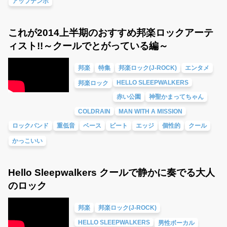
アップテンポ
これが2014上半期のおすすめ邦楽ロックアーテ
ィスト!!～クールでとがっている編～
邦楽
特集
邦楽ロック(J-ROCK)
エンタメ
HELLO SLEEPWALKERS
邦楽ロック
赤い公園
神聖かまってちゃん
COLDRAIN
MAN WITH A MISSION
ロックバンド
重低音
ベース
ビート
エッジ
個性的
クール
かっこいい
Hello Sleepwalkers クールで静かに奏でる大人
のロック
邦楽
邦楽ロック(J-ROCK)
HELLO SLEEPWALKERS
男性ボーカル