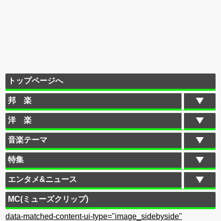
トップページへ
邦 楽
洋 楽
音楽テーマ
特集
エンタメ&ニュース
MC(ミューズクリップ)
data-matched-content-ui-type="image_sidebyside"