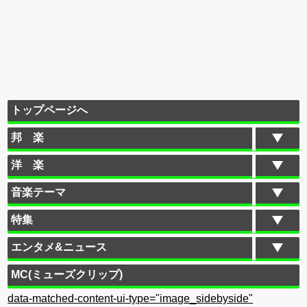
トップページへ
邦 楽
洋 楽
音楽テーマ
特集
エンタメ&ニュース
MC(ミューズクリップ)
data-matched-content-ui-type="image_sidebyside"