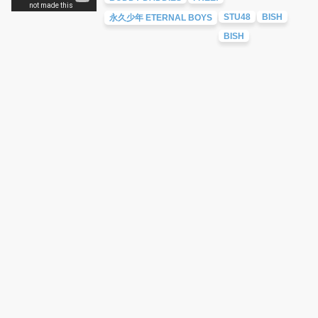
STU48
BISH
永久少年 ETERNAL BOYS
BISH