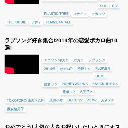
SUG
DIV
PLASTIC TREE
ユナイト
メガマソ
THE KIDDIE
FEMME FATALE
サディ
ラブソング好き集合!2014年の恋愛ボカロ曲10
選!
アニソン/ボカロ
ボカロ
ラブソング
FLOWER
2014年
ボカロP
初音ミク
GUMI
HONEYWORKS
SASAKURE.UK
鏡音リン
電ポルP
八王子P
DECO*27
40MP
TOKOTOKO(西沢さんP)
卓球少年
みきとP
微炭酸男子
おめでとう!大切な人をお祝いしたいときにオス