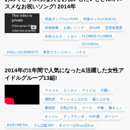
スメなお祝いソング! 2014年
邦楽ポップス(J-POP)
邦楽ロック(J-ROCK)
音楽特集
お祝いソング
2014年
安室奈美恵
FLOWER FLOWER
木村カエラ
くるり
SCANDAL
DOLL☆ELEMENTS
東京カランコロン
ハナエ
2014年の1年間で人気になった&活躍した女性ア
イドルグループ13組!
アイドル
エンタメ
アイドル
可愛い
個性的
テンション上がる
盛り上がる
重低音
元気が出る
クール
中毒
胸キュン
オシャレ
アップテンポ
POP感
ガーリー
BABYMETAL
でんぱ組.INC
きゃりーぱみゅぱみゅ