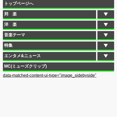
トップページへ
邦 楽
洋 楽
音楽テーマ
特集
エンタメ&ニュース
MC(ミューズクリップ)
data-matched-content-ui-type="image_sidebyside"