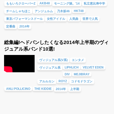
AKB48
ももいろクローバーZ
モーニング娘。'14
私立恵比寿中学
HKT48
チームしゃちほこ
アンジュルム
乃木坂46
東京パフォーマンスドール
女性アイドル
人気曲
世界で人気
定番曲
2014年
総集編!ヘドバンしたくなる2014年上半期のヴィ
ジュアル系バンド10選!
ヴィジュアル系(V系)
エンタメ
LIPHLICH
VELVET EDEN
ヴィジュアル系
DIV
MEJIBRAY
ROYZ
アルルカン
コドモドラゴン
ANLI POLLICINO
THE KIDDIE
2014年
上半期