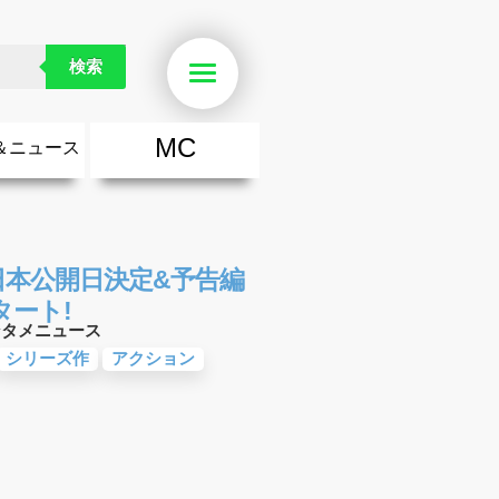
検索
Menu
MC
＆ニュース
楽
・勇気が出る歌
ース
ニュース
日本公開日決定&予告編
ート!
ンタメニュース
シリーズ作
アクション