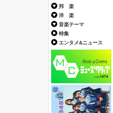
邦 楽
邦楽ポップス(J
邦楽ロック(J-
K-POP
アニソン/ボ
アイドル
ヴィジュアル系
邦楽男性アー
邦楽女性アー
男女グループ
2019年・20
他
楽」の人気＆
洋 楽
EDM(エレク
クラブミュー
ダンスミュー
洋楽男性アー
洋楽女性アー
男女グループ
【洋楽】夏歌(
2019年・20
ス・ミュージ
他
楽」の人気＆
音楽テーマ
最新のヒット
人気曲&おす
音楽ランキン
ラブソング(恋
応援ソング
バラード・歌
友達&友情ソ
スポーツ・部
卒業ソング&
10、20代に
SNS・音楽ア
勉強・試験・
春うた&桜ソ
夏歌(サマーソ
ハロウィンソ
冬歌&クリス
元気が出る歌
テンションが
大切な人に贈
お別れの曲・
パーティーソ
ドライブ音楽
カラオケ
誕生日ソング
ウェディング
メロディ・曲
音楽BGM&メ
学校(行事・合
発売年代別・
自然音BGM
"総"アーティ
おすすめな邦
人気&おすす
識に役立つ歌
明るい曲・楽
る曲
ング(感謝の歌
クス・ヒーリ
特集
歌
エンタメ&ニュース