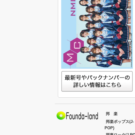
邦 楽
邦楽ポップス(J-
POP)
邦楽ロック(J-RO