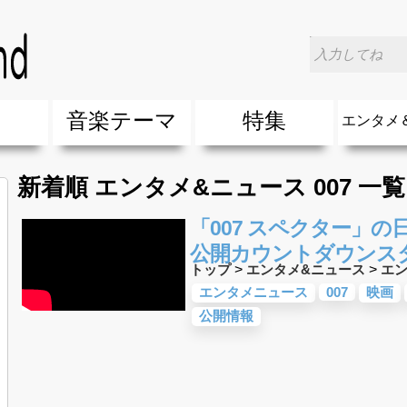
楽
音楽テーマ
特集
エンタメ
ージック
ージック
ーティスト
ーティスト
歌(サマーソング)
最新のヒット曲&流行・話題の歌
人気曲&おすすめ
音楽ランキング
ラブソング(恋愛ソング)
応援ソング
バラード・歌詞が泣ける歌
友達&友情ソング・青春ソング
スポーツ・部活応援ソング
卒業ソング&入学ソング
春うた&桜ソング
夏歌(サマーソング)
ハロウィンソング&秋の歌
冬歌&クリスマスソング
お別れの曲・旅立ちの歌
パーティーソング
ドライブ音楽BGM
カラオケ
誕生日ソング&お祝いの歌
ウェディングソング・結婚式の曲
メロディ・曲の雰囲気別
音楽BGM&メドレー
学校(行事・合唱)曲
発売年代別・年齢別 人気音楽
"総"アーティスト
エンタメ
他
楽」の人気＆おすすめ
クトロニック・ダンス・ミュージック)
プ・デュエット・その他
018年・2017年「洋楽」の人気＆おすすめ
10、20代に人気・話題・流行・おすすめな邦楽＆洋
SNS・音楽アプリで10・20代に人気&おすすめな曲
勉強・試験・受験応援ソング 知識に役立つ歌
元気が出る歌・やる気が出る曲・明るい曲・楽しい歌
テンションが上がる歌&盛り上がる曲
大切な人に贈る歌&ありがとうソング(感謝の歌)
自然音BGM・癒しの音楽(リラックス・ヒーリング)
音楽ニュ
エンタメ
新着順 エンタメ&ニュース 007 一覧
「007 スペクター」の
公開カウントダウンスタ
トップ
>
エンタメ&ニュース
>
エ
エンタメニュース
007
映画
公開情報