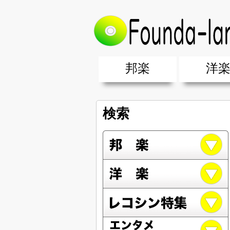
邦楽
洋
邦楽ポップス(J-POP)
邦楽ロック(J-ROCK)
K-POP
アニソン/ボカロ
アイドル
ヴィジュアル系(V系)
邦楽男性アーティスト
邦楽女性アーティスト
クラブミュ
ダンスミュ
洋楽男性ア
洋楽女性ア
【洋楽】夏
男女グループ・デュエット・その
2019年・2018年・2017年「邦
EDM(エレ
男女グルー
2019年・2
検索