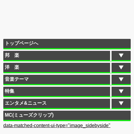
トップページへ
邦 楽
洋 楽
音楽テーマ
特集
エンタメ&ニュース
MC(ミューズクリップ)
data-matched-content-ui-type="image_sidebyside"