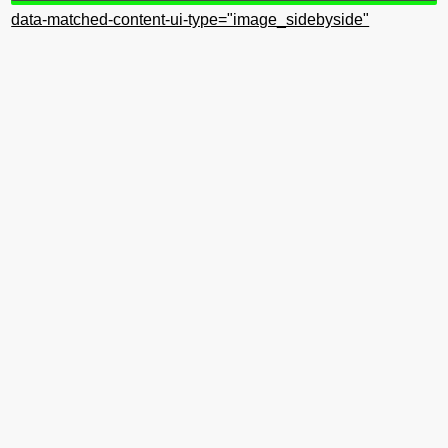
data-matched-content-ui-type="image_sidebyside"