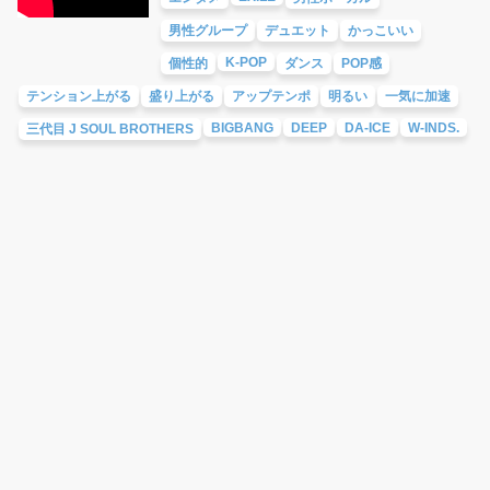
男性グループ
デュエット
かっこいい
K-POP
個性的
ダンス
POP感
テンション上がる
盛り上がる
アップテンポ
明るい
一気に加速
BIGBANG
DEEP
DA-ICE
W-INDS.
三代目 J SOUL BROTHERS