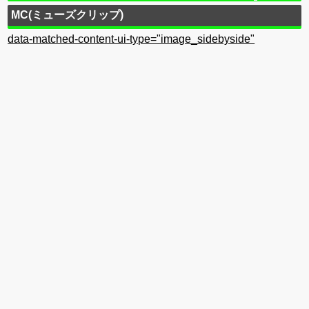
MC(ミューズクリップ)
data-matched-content-ui-type="image_sidebyside"