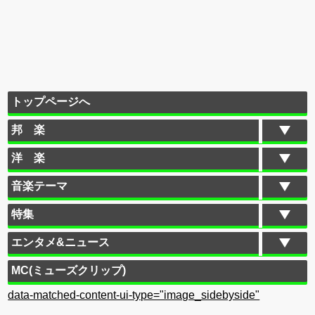
トップページへ
邦 楽
洋 楽
音楽テーマ
特集
エンタメ&ニュース
MC(ミューズクリップ)
data-matched-content-ui-type="image_sidebyside"