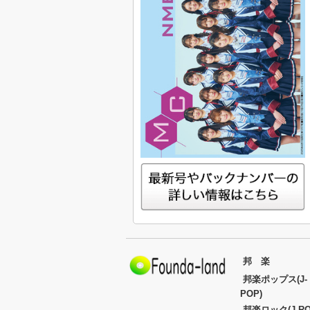
邦 楽
邦楽ポップス(J-
POP)
邦楽ロック(J-RO