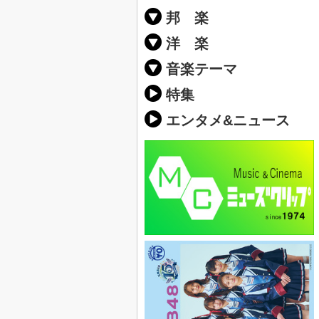
邦 楽
邦楽ポップス(J
邦楽ロック(J-
K-POP
アニソン/ボ
アイドル
ヴィジュアル系
邦楽男性アー
邦楽女性アー
男女グループ
2019年・20
他
楽」の人気＆
洋 楽
EDM(エレク
クラブミュー
ダンスミュー
洋楽男性アー
洋楽女性アー
男女グループ
【洋楽】夏歌(
2019年・20
ス・ミュージ
他
楽」の人気＆
音楽テーマ
最新のヒット
人気曲&おす
音楽ランキン
ラブソング(恋
応援ソング
バラード・歌
友達&友情ソ
スポーツ・部
卒業ソング&
10、20代に
SNS・音楽ア
勉強・試験・
春うた&桜ソ
夏歌(サマーソ
ハロウィンソ
冬歌&クリス
元気が出る歌
テンションが
大切な人に贈
お別れの曲・
パーティーソ
ドライブ音楽
カラオケ
誕生日ソング
ウェディング
メロディ・曲
音楽BGM&メ
学校(行事・合
発売年代別・
自然音BGM
"総"アーティ
おすすめな邦
人気&おすす
識に役立つ歌
明るい曲・楽
る曲
ング(感謝の歌
クス・ヒーリ
特集
歌
エンタメ&ニュース