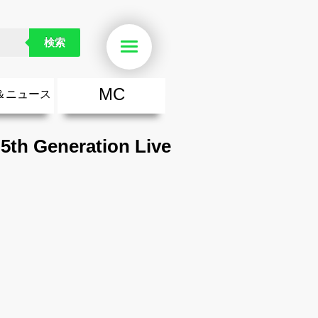
検索
Menu
MC
＆ニュース
楽
・勇気が出る歌
ース
ニュース
 Generation Live