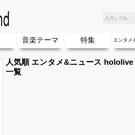
楽
音楽テーマ
特集
エンタメ
ージック
ージック
ーティスト
ーティスト
歌(サマーソング)
最新のヒット曲&流行・話題の歌
人気曲&おすすめ
音楽ランキング
ラブソング(恋愛ソング)
応援ソング
バラード・歌詞が泣ける歌
友達&友情ソング・青春ソング
スポーツ・部活応援ソング
卒業ソング&入学ソング
春うた&桜ソング
夏歌(サマーソング)
ハロウィンソング&秋の歌
冬歌&クリスマスソング
お別れの曲・旅立ちの歌
パーティーソング
ドライブ音楽BGM
カラオケ
誕生日ソング&お祝いの歌
ウェディングソング・結婚式の曲
メロディ・曲の雰囲気別
音楽BGM&メドレー
学校(行事・合唱)曲
発売年代別・年齢別 人気音楽
"総"アーティスト
エンタメ
他
楽」の人気＆おすすめ
クトロニック・ダンス・ミュージック)
プ・デュエット・その他
018年・2017年「洋楽」の人気＆おすすめ
10、20代に人気・話題・流行・おすすめな邦楽＆洋
SNS・音楽アプリで10・20代に人気&おすすめな曲
勉強・試験・受験応援ソング 知識に役立つ歌
元気が出る歌・やる気が出る曲・明るい曲・楽しい歌
テンションが上がる歌&盛り上がる曲
大切な人に贈る歌&ありがとうソング(感謝の歌)
自然音BGM・癒しの音楽(リラックス・ヒーリング)
音楽ニュ
エンタメ
人気順 エンタメ&ニュース hololive 5th
一覧