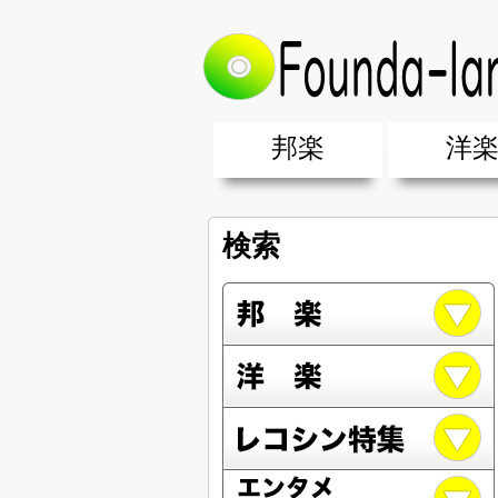
邦楽
洋
邦楽ポップス(J-POP)
邦楽ロック(J-ROCK)
K-POP
アニソン/ボカロ
アイドル
ヴィジュアル系(V系)
邦楽男性アーティスト
邦楽女性アーティスト
クラブミュ
ダンスミュ
洋楽男性ア
洋楽女性ア
【洋楽】夏
男女グループ・デュエット・その
2019年・2018年・2017年「邦
EDM(エレ
男女グルー
2019年・2
検索