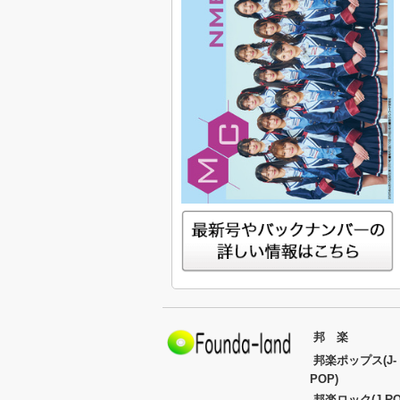
邦 楽
邦楽ポップス(J-
POP)
邦楽ロック(J-RO