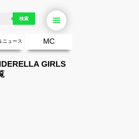
検索
Menu
MC
＆ニュース
楽
・勇気が出る歌
ース
ニュース
DERELLA GIRLS
一覧