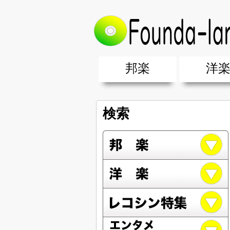
邦楽
洋
邦楽ポップス(J-POP)
邦楽ロック(J-ROCK)
K-POP
アニソン/ボカロ
アイドル
ヴィジュアル系(V系)
邦楽男性アーティスト
邦楽女性アーティスト
クラブミュ
ダンスミュ
洋楽男性ア
洋楽女性ア
【洋楽】夏
男女グループ・デュエット・その
2019年・2018年・2017年「邦
EDM(エレ
男女グルー
2019年・2
検索