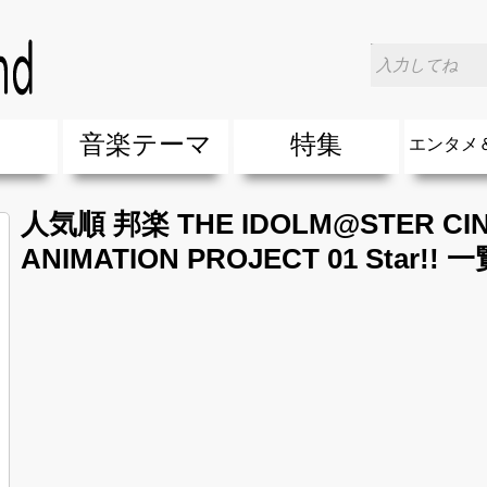
楽
音楽テーマ
特集
エンタメ
ージック
ージック
ーティスト
ーティスト
歌(サマーソング)
最新のヒット曲&流行・話題の歌
人気曲&おすすめ
音楽ランキング
ラブソング(恋愛ソング)
応援ソング
バラード・歌詞が泣ける歌
友達&友情ソング・青春ソング
スポーツ・部活応援ソング
卒業ソング&入学ソング
春うた&桜ソング
夏歌(サマーソング)
ハロウィンソング&秋の歌
冬歌&クリスマスソング
お別れの曲・旅立ちの歌
パーティーソング
ドライブ音楽BGM
カラオケ
誕生日ソング&お祝いの歌
ウェディングソング・結婚式の曲
メロディ・曲の雰囲気別
音楽BGM&メドレー
学校(行事・合唱)曲
発売年代別・年齢別 人気音楽
"総"アーティスト
エンタメ
他
楽」の人気＆おすすめ
クトロニック・ダンス・ミュージック)
プ・デュエット・その他
018年・2017年「洋楽」の人気＆おすすめ
10、20代に人気・話題・流行・おすすめな邦楽＆洋
SNS・音楽アプリで10・20代に人気&おすすめな曲
勉強・試験・受験応援ソング 知識に役立つ歌
元気が出る歌・やる気が出る曲・明るい曲・楽しい歌
テンションが上がる歌&盛り上がる曲
大切な人に贈る歌&ありがとうソング(感謝の歌)
自然音BGM・癒しの音楽(リラックス・ヒーリング)
音楽ニュ
エンタメ
人気順 邦楽 THE IDOLM@STER CIN
ANIMATION PROJECT 01 Star!! 