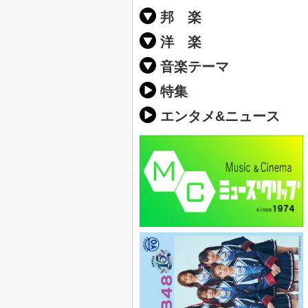
邦 楽
邦楽ポップス(J
邦楽ロック(J-
K-POP
アニソン/ボ
アイドル
ヴィジュアル系
邦楽男性アー
邦楽女性アー
男女グループ
2019年・20
他
楽」の人気＆
洋 楽
EDM(エレク
クラブミュー
ダンスミュー
洋楽男性アー
洋楽女性アー
男女グループ
【洋楽】夏歌(
2019年・20
ス・ミュージ
他
楽」の人気＆
音楽テーマ
最新のヒット
人気曲&おす
音楽ランキン
ラブソング(恋
応援ソング
バラード・歌
友達&友情ソ
スポーツ・部
卒業ソング&
10、20代に
SNS・音楽ア
勉強・試験・
春うた&桜ソ
夏歌(サマーソ
ハロウィンソ
冬歌&クリス
元気が出る歌
テンションが
大切な人に贈
お別れの曲・
パーティーソ
ドライブ音楽
カラオケ
誕生日ソング
ウェディング
メロディ・曲
音楽BGM&メ
学校(行事・合
発売年代別・
自然音BGM
"総"アーティ
おすすめな邦
人気&おすす
識に役立つ歌
明るい曲・楽
る曲
ング(感謝の歌
クス・ヒーリ
特集
歌
エンタメ&ニュース