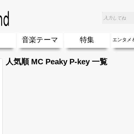
楽
音楽テーマ
特集
エンタメ
ージック
ージック
ーティスト
ーティスト
歌(サマーソング)
最新のヒット曲&流行・話題の歌
人気曲&おすすめ
音楽ランキング
ラブソング(恋愛ソング)
応援ソング
バラード・歌詞が泣ける歌
友達&友情ソング・青春ソング
スポーツ・部活応援ソング
卒業ソング&入学ソング
春うた&桜ソング
夏歌(サマーソング)
ハロウィンソング&秋の歌
冬歌&クリスマスソング
お別れの曲・旅立ちの歌
パーティーソング
ドライブ音楽BGM
カラオケ
誕生日ソング&お祝いの歌
ウェディングソング・結婚式の曲
メロディ・曲の雰囲気別
音楽BGM&メドレー
学校(行事・合唱)曲
発売年代別・年齢別 人気音楽
"総"アーティスト
エンタメ
他
楽」の人気＆おすすめ
クトロニック・ダンス・ミュージック)
プ・デュエット・その他
018年・2017年「洋楽」の人気＆おすすめ
10、20代に人気・話題・流行・おすすめな邦楽＆洋
SNS・音楽アプリで10・20代に人気&おすすめな曲
勉強・試験・受験応援ソング 知識に役立つ歌
元気が出る歌・やる気が出る曲・明るい曲・楽しい歌
テンションが上がる歌&盛り上がる曲
大切な人に贈る歌&ありがとうソング(感謝の歌)
自然音BGM・癒しの音楽(リラックス・ヒーリング)
音楽ニュ
エンタメ
人気順 MC Peaky P-key 一覧