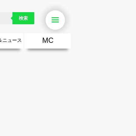
検索
Menu
MC
＆ニュース
楽
・勇気が出る歌
ース
ニュース