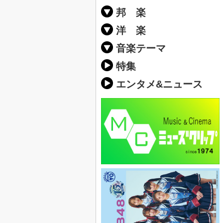
邦 楽
邦楽ポップス(J
邦楽ロック(J-
K-POP
アニソン/ボ
アイドル
ヴィジュアル系
邦楽男性アー
邦楽女性アー
男女グループ
2019年・20
他
楽」の人気＆
洋 楽
EDM(エレク
クラブミュー
ダンスミュー
洋楽男性アー
洋楽女性アー
男女グループ
【洋楽】夏歌(
2019年・20
ス・ミュージ
他
楽」の人気＆
音楽テーマ
最新のヒット
人気曲&おす
音楽ランキン
ラブソング(恋
応援ソング
バラード・歌
友達&友情ソ
スポーツ・部
卒業ソング&
10、20代に
SNS・音楽ア
勉強・試験・
春うた&桜ソ
夏歌(サマーソ
ハロウィンソ
冬歌&クリス
元気が出る歌
テンションが
大切な人に贈
お別れの曲・
パーティーソ
ドライブ音楽
カラオケ
誕生日ソング
ウェディング
メロディ・曲
音楽BGM&メ
学校(行事・合
発売年代別・
自然音BGM
"総"アーティ
おすすめな邦
人気&おすす
識に役立つ歌
明るい曲・楽
る曲
ング(感謝の歌
クス・ヒーリ
特集
歌
エンタメ&ニュース