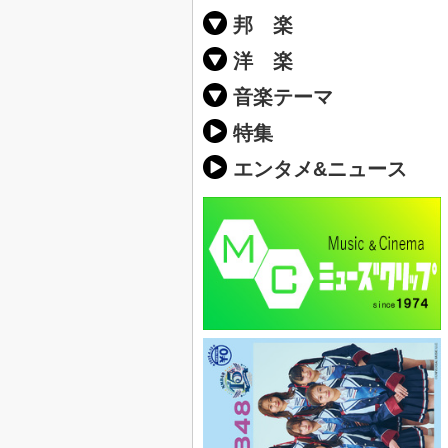
邦 楽
邦楽ポップス(J
邦楽ロック(J-
K-POP
アニソン/ボ
アイドル
ヴィジュアル系
邦楽男性アー
邦楽女性アー
男女グループ
2019年・20
他
楽」の人気＆
洋 楽
EDM(エレク
クラブミュー
ダンスミュー
洋楽男性アー
洋楽女性アー
男女グループ
【洋楽】夏歌(
2019年・20
ス・ミュージ
他
楽」の人気＆
音楽テーマ
最新のヒット
人気曲&おす
音楽ランキン
ラブソング(恋
応援ソング
バラード・歌
友達&友情ソ
スポーツ・部
卒業ソング&
10、20代に
SNS・音楽ア
勉強・試験・
春うた&桜ソ
夏歌(サマーソ
ハロウィンソ
冬歌&クリス
元気が出る歌
テンションが
大切な人に贈
お別れの曲・
パーティーソ
ドライブ音楽
カラオケ
誕生日ソング
ウェディング
メロディ・曲
音楽BGM&メ
学校(行事・合
発売年代別・
自然音BGM
"総"アーティ
おすすめな邦
人気&おすす
識に役立つ歌
明るい曲・楽
る曲
ング(感謝の歌
クス・ヒーリ
特集
歌
エンタメ&ニュース