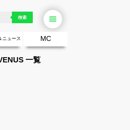
検索
Menu
MC
＆ニュース
楽
・勇気が出る歌
ース
ニュース
ENUS 一覧