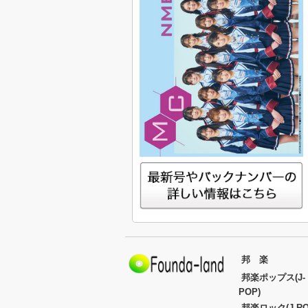
邦 楽
邦楽ポップス(J-
POP)
邦楽ロック(J-RO