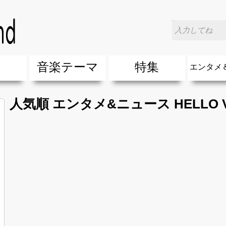
楽
音楽テーマ
特集
エンタメ
ージック
ージック
ーティスト
ーティスト
歌(サマーソング)
最新のヒット曲&流行・話題の歌
人気曲&おすすめ
音楽ランキング
ラブソング(恋愛ソング)
応援ソング
バラード・歌詞が泣ける歌
友達&友情ソング・青春ソング
スポーツ・部活応援ソング
卒業ソング&入学ソング
春うた&桜ソング
夏歌(サマーソング)
ハロウィンソング&秋の歌
冬歌&クリスマスソング
お別れの曲・旅立ちの歌
パーティーソング
ドライブ音楽BGM
カラオケ
誕生日ソング&お祝いの歌
ウェディングソング・結婚式の曲
メロディ・曲の雰囲気別
音楽BGM&メドレー
学校(行事・合唱)曲
発売年代別・年齢別 人気音楽
"総"アーティスト
エンタメ
他
楽」の人気＆おすすめ
クトロニック・ダンス・ミュージック)
プ・デュエット・その他
018年・2017年「洋楽」の人気＆おすすめ
10、20代に人気・話題・流行・おすすめな邦楽＆洋
SNS・音楽アプリで10・20代に人気&おすすめな曲
勉強・試験・受験応援ソング 知識に役立つ歌
元気が出る歌・やる気が出る曲・明るい曲・楽しい歌
テンションが上がる歌&盛り上がる曲
大切な人に贈る歌&ありがとうソング(感謝の歌)
自然音BGM・癒しの音楽(リラックス・ヒーリング)
音楽ニュ
エンタメ
人気順 エンタメ&ニュース HELLO V