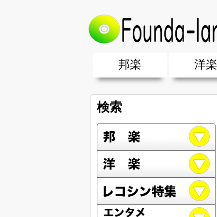
邦楽
洋
邦楽ポップス(J-POP)
邦楽ロック(J-ROCK)
K-POP
アニソン/ボカロ
アイドル
ヴィジュアル系(V系)
邦楽男性アーティスト
邦楽女性アーティスト
クラブミュ
ダンスミュ
洋楽男性ア
洋楽女性ア
【洋楽】夏
男女グループ・デュエット・その
2019年・2018年・2017年「邦
EDM(エレ
男女グルー
2019年・2
検索